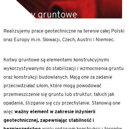
Zapoznaj się z aktualnościami w dziedzinie
Kotwy gruntowe
geotechniki
Realizujemy prace geotechniczne na terenie całej Polski
Realizujemy prace geotechniczne na terenie całej
oraz Europy m.in. Słowacji, Czech, Austrii i Niemiec.
Polski oraz Europy m.in. Słowacji, Czech, Austrii i
Niemiec.
Kotwy gruntowe są elementami konstrukcyjnymi
wykorzystywanymi do stabilizacji i wzmocnienia gruntu
oraz konstrukcji budowlanych. Mają one za zadanie
przeciwdziałać siłom, które mogą powodować
przemieszczenie się gruntu lub struktur, takich jak
opadanie, ślizganie się czy przechylanie. Stanowią one
więc
ważny element w zakresie inżynierii
geotechnicznej, zapewniając stabilność i