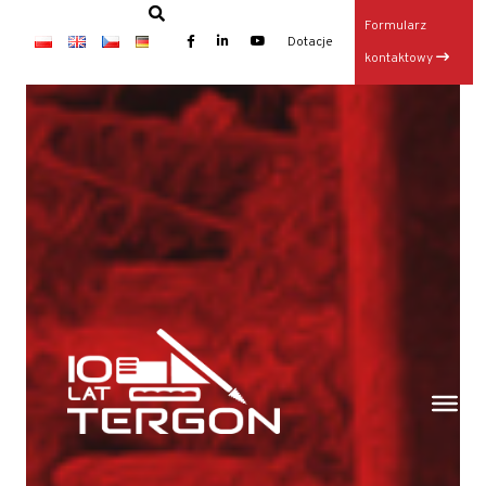
Formularz
×
Dotacje
kontaktowy
Baza TERGON w dniu 14 lipca 2026
Wynajem maszyn
Jubileusz: 20-lecie KONKRET i 10-lecie TERGON
Operator Wiertnicy – Kotwiarki (K/M)
Galeria z otwarcia Bazy Sprzętu TERGON
Nasz najnowszy folder
Strona główna