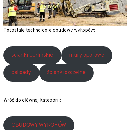
Pozostałe technologie obudowy wykopów:
ścianki berlińskie
mury oporowe
palisady
ścianki szczelne
Wróć do głównej kategorii:
OBUDOWY WYKOPÓW