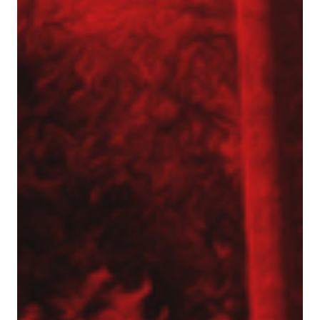
Aktualności
Dotacje
Główna-old
Kariera
Młodszy mechanik / Serwisant maszyn
budowlanych (K/M)
Młodszy specjalista ds. bazy sprzętowej (K/M)
Praktyki (K/M) w Tergon!
Mechanik / serwisant (K/M)
Młodszy Inżynier Budowy (K/M)
Mechanik / serwisant maszyn budowlanych
(K/M)
Młodszy Inżynier Budowy (K/M)