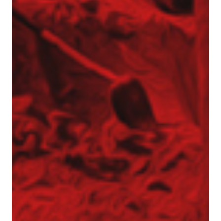
Pale przemieszczeniowe
Pale VDW
Zabezpieczenia wykopów
Kotwy gruntowe
Mury oporowe – trwała stabilizacja skarp i
nasypów
Palisady – stabilizacja wykopów w
trudnych warunkach gruntowych
Ścianki szczelne
Ściany berlińskie
Zabezpieczenie skarp i zboczy
Dreny