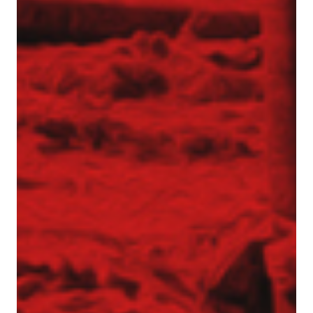
Realizacje z zakresu geotechniki
Referencje
Specjalista / Specjalistka ds. ofertowania
Start
Technologie
Usługi geotechniczne
Wzmacnianie gruntu i fundamentowanie
specjalne
Kolumny DSM
Kolumny jet-grouting
Mikropale
Pale CFA – fundamentowanie bez wibracji
i hałasu