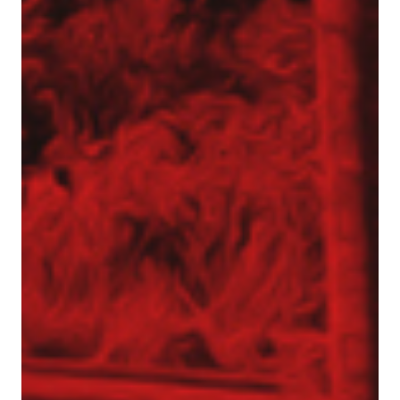
Inżynier Budowy (K/M)
Specjalista ds. kosztorysowania i wycen (K/M)
Operator palownicy (K/M)
Projektant geotechniczny (K/M)
O nas
Park maszynowy
Specjaliści w dziedzinie geotechniki
Zespół Tergon
Polityka prywatności
Polityka prywatności
Realizujemy zlecenia na terenie całego kraju