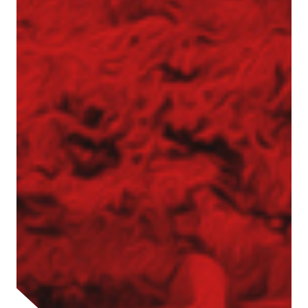
Gwoździe gruntowe
Ściągi gruntowe
Siatki stalowe – zabezpieczenie zboczy
Torkret – beton natryskowy
Przesłony przeciwfiltracyjne i iniekcje gruntu
Iniekcja uszczelniająca
Jet grouting – wzmacnianie gruntu
Przesłony DSM
Wypełnianie pustek
Prace tunelowe
Pale i mikropale geotermalne
Torkret – beton natryskowy