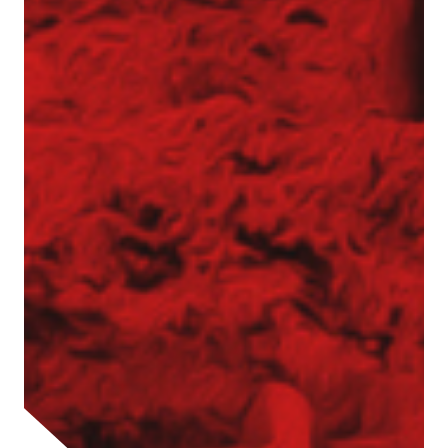
Pale przemieszczeniowe
Pale VDW
Zabezpieczenia wykopów
Kotwy gruntowe
Mury oporowe – trwała stabilizacja skarp i
nasypów
Palisady – stabilizacja wykopów w
trudnych warunkach gruntowych
Ścianki szczelne
Ściany berlińskie
Zabezpieczenie skarp i zboczy
Dreny