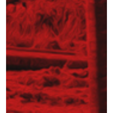
Inżynier Budowy (K/M)
Specjalista ds. kosztorysowania i wycen (K/M)
Operator palownicy (K/M)
Projektant geotechniczny (K/M)
O nas
Park maszynowy
Specjaliści w dziedzinie geotechniki
Zespół Tergon
Polityka prywatności
Polityka prywatności
Realizujemy zlecenia na terenie całego kraju