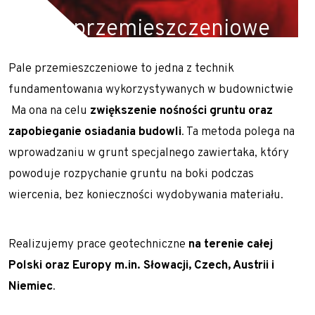
Gwoździe gruntowe
Pale przemieszczeniowe
Ściągi gruntowe
Pale przemieszczeniowe to jedna z technik
Siatki stalowe – zabezpieczenie zboczy
Realizujemy prace geotechniczne na terenie całej
fundamentowania wykorzystywanych w budownictwie
Torkret – beton natryskowy
Polski oraz Europy m.in. Słowacji, Czech, Austrii i
Ma ona na celu
zwiększenie nośności gruntu oraz
Niemiec.
Przesłony przeciwfiltracyjne i iniekcje gruntu
zapobieganie osiadania budowli
. Ta metoda polega na
Iniekcja uszczelniająca
wprowadzaniu w grunt specjalnego zawiertaka, który
powoduje rozpychanie gruntu na boki podczas
Jet grouting – wzmacnianie gruntu
wiercenia, bez konieczności wydobywania materiału.
Przesłony DSM
Wypełnianie pustek
Realizujemy prace geotechniczne
na terenie całej
Prace tunelowe
Polski oraz Europy m.in. Słowacji, Czech, Austrii i
Pale i mikropale geotermalne
Niemiec
.
Torkret – beton natryskowy