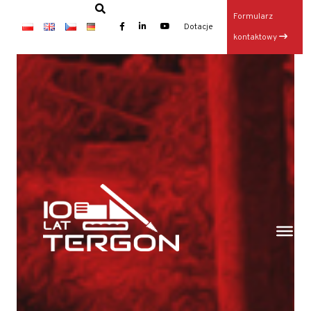
Formularz
×
Dotacje
kontaktowy
Baza TERGON w dniu 14 lipca 2026
Wynajem maszyn
Jubileusz: 20-lecie KONKRET i 10-lecie TERGON
Operator Wiertnicy – Kotwiarki (K/M)
Galeria z otwarcia Bazy Sprzętu TERGON
Nasz najnowszy folder
Strona główna