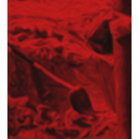
Realizacje z zakresu geotechniki
Referencje
Specjalista / Specjalistka ds. ofertowania
Start
Technologie
Usługi geotechniczne
Wzmacnianie gruntu i fundamentowanie
specjalne
Kolumny DSM
Kolumny jet-grouting
Mikropale
Pale CFA – fundamentowanie bez wibracji
i hałasu