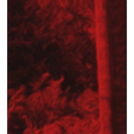
Aktualności
Dotacje
Główna-old
Kariera
Młodszy mechanik / Serwisant maszyn
budowlanych (K/M)
Młodszy specjalista ds. bazy sprzętowej (K/M)
Praktyki (K/M) w Tergon!
Mechanik / serwisant (K/M)
Młodszy Inżynier Budowy (K/M)
Mechanik / serwisant maszyn budowlanych
(K/M)
Młodszy Inżynier Budowy (K/M)