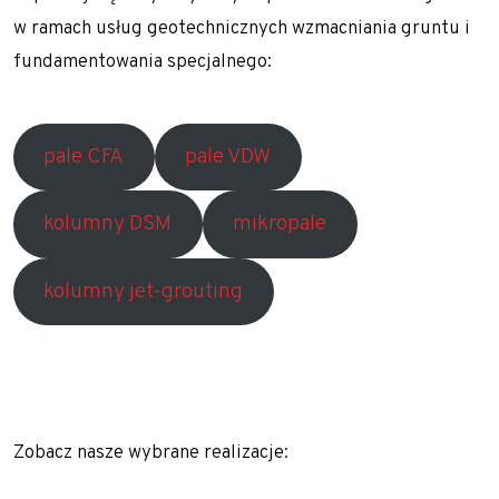
w ramach
usług geotechnicznych
wzmacniania gruntu
i
fundamentowania specjalnego:
pale CFA
pale VDW
kolumny DSM
mikropale
kolumny jet-grouting
Zobacz nasze wybrane realizacje: