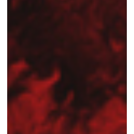
Realizacje z zakresu geotechniki
Referencje
Specjalista / Specjalistka ds. ofertowania
Start
Technologie
Usługi geotechniczne
Wzmacnianie gruntu i fundamentowanie
specjalne
Kolumny DSM
Kolumny jet-grouting
Mikropale
Pale CFA – fundamentowanie bez wibracji
i hałasu