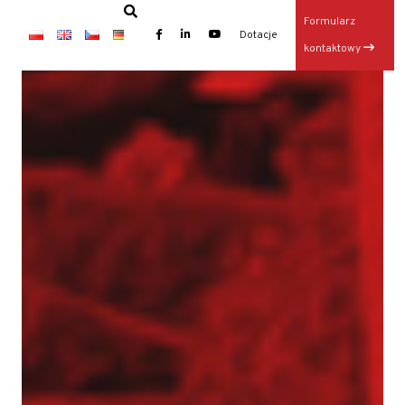
Formularz
×
Dotacje
kontaktowy
Baza TERGON w dniu 14 lipca 2026
Wynajem maszyn
Jubileusz: 20-lecie KONKRET i 10-lecie TERGON
Operator Wiertnicy – Kotwiarki (K/M)
Galeria z otwarcia Bazy Sprzętu TERGON
Nasz najnowszy folder
Strona główna