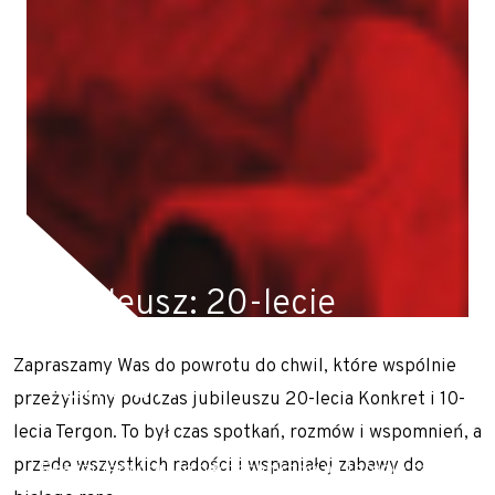
Jubileusz: 20-lecie
KONKRET i 10-lecie
Zapraszamy Was do powrotu do chwil, które wspólnie
TERGON
przeżyliśmy podczas jubileuszu 20-lecia Konkret i 10-
lecia Tergon. To był czas spotkań, rozmów i wspomnień, a
przede wszystkich radości i wspaniałej zabawy do
Realizujemy prace geotechniczne na terenie całej