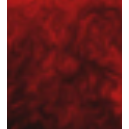
Inżynier Budowy (K/M)
Specjalista ds. kosztorysowania i wycen (K/M)
Operator palownicy (K/M)
Projektant geotechniczny (K/M)
O nas
Park maszynowy
Specjaliści w dziedzinie geotechniki
Zespół Tergon
Polityka prywatności
Polityka prywatności
Realizujemy zlecenia na terenie całego kraju