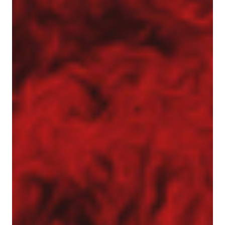
Pale przemieszczeniowe
Pale VDW
Zabezpieczenia wykopów
Kotwy gruntowe
Mury oporowe – trwała stabilizacja skarp i
nasypów
Palisady – stabilizacja wykopów w
trudnych warunkach gruntowych
Ścianki szczelne
Ściany berlińskie
Zabezpieczenie skarp i zboczy
Dreny