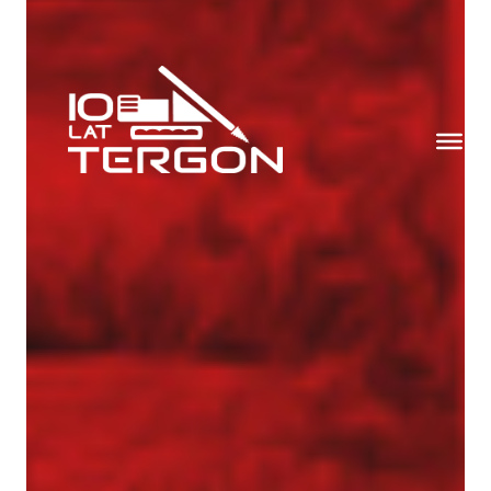
Aktualności
Dotacje
Główna-old
Kariera
Młodszy mechanik / Serwisant maszyn
budowlanych (K/M)
Młodszy specjalista ds. bazy sprzętowej (K/M)
Praktyki (K/M) w Tergon!
Mechanik / serwisant (K/M)
Młodszy Inżynier Budowy (K/M)
Mechanik / serwisant maszyn budowlanych
(K/M)
Młodszy Inżynier Budowy (K/M)