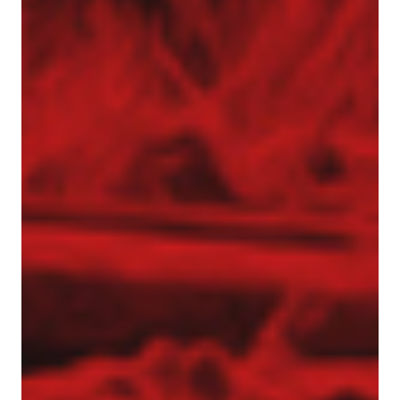
Gwoździe gruntowe
Ściągi gruntowe
Siatki stalowe – zabezpieczenie zboczy
Torkret – beton natryskowy
Przesłony przeciwfiltracyjne i iniekcje gruntu
Iniekcja uszczelniająca
Jet grouting – wzmacnianie gruntu
Przesłony DSM
Wypełnianie pustek
Prace tunelowe
Pale i mikropale geotermalne
Torkret – beton natryskowy