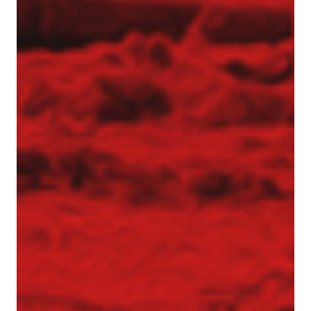
Pale przemieszczeniowe
Pale VDW
Zabezpieczenia wykopów
Kotwy gruntowe
Mury oporowe – trwała stabilizacja skarp i
nasypów
Palisady – stabilizacja wykopów w
trudnych warunkach gruntowych
Ścianki szczelne
Ściany berlińskie
Zabezpieczenie skarp i zboczy
Dreny