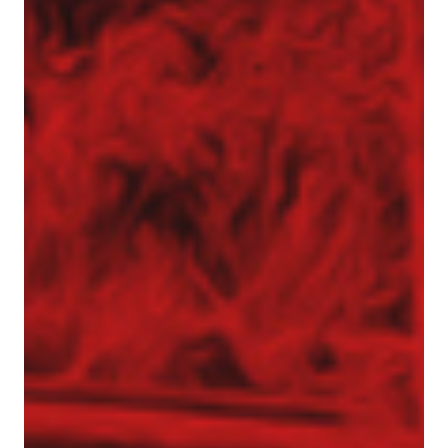
Realizacje z zakresu geotechniki
Referencje
Specjalista / Specjalistka ds. ofertowania
Start
Technologie
Usługi geotechniczne
Wzmacnianie gruntu i fundamentowanie
specjalne
Kolumny DSM
Kolumny jet-grouting
Mikropale
Pale CFA – fundamentowanie bez wibracji
i hałasu