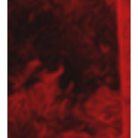
Inżynier Budowy (K/M)
Specjalista ds. kosztorysowania i wycen (K/M)
Operator palownicy (K/M)
Projektant geotechniczny (K/M)
O nas
Park maszynowy
Specjaliści w dziedzinie geotechniki
Zespół Tergon
Polityka prywatności
Polityka prywatności
Realizujemy zlecenia na terenie całego kraju