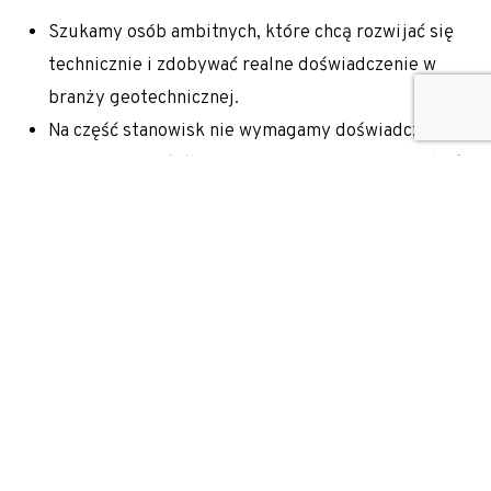
Szukamy osób ambitnych, które chcą rozwijać się
technicznie i zdobywać realne doświadczenie w
branży geotechnicznej.
Na część stanowisk nie wymagamy doświadczenia —
ważniejsze jest dla nas Twoje zaangażowanie, chęć
nauki i podejście do pracy.
Co zyskujesz
Pracę w stabilnej, polskiej firmie, gdzie decyzje
zapadają szybko, a Twoja praca ma realne
przełożenie na projekty.
Pracę przy dużych inwestycjach na terenie całej
Polski, z wykorzystaniem nowoczesnego sprzętu i
technologii.