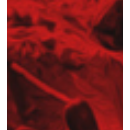
Gwoździe gruntowe
Ściągi gruntowe
Siatki stalowe – zabezpieczenie zboczy
Torkret – beton natryskowy
Przesłony przeciwfiltracyjne i iniekcje gruntu
Iniekcja uszczelniająca
Jet grouting – wzmacnianie gruntu
Przesłony DSM
Wypełnianie pustek
Prace tunelowe
Pale i mikropale geotermalne
Torkret – beton natryskowy