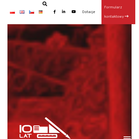
Formularz
×
Dotacje
kontaktowy
Baza TERGON w dniu 14 lipca 2026
Wynajem maszyn
Jubileusz: 20-lecie KONKRET i 10-lecie TERGON
Operator Wiertnicy – Kotwiarki (K/M)
Galeria z otwarcia Bazy Sprzętu TERGON
Nasz najnowszy folder
Strona główna