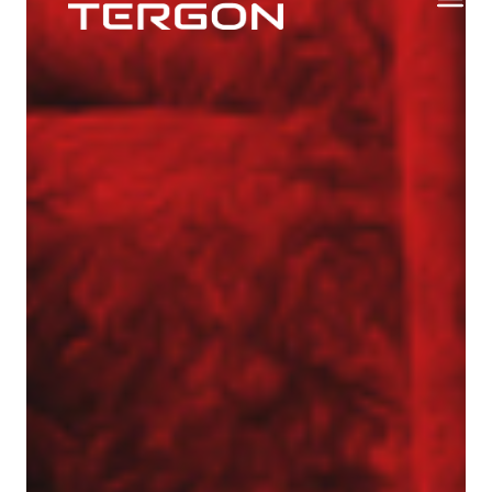
Aktualności
Dotacje
Główna-old
Kariera
Młodszy mechanik / Serwisant maszyn
budowlanych (K/M)
Młodszy specjalista ds. bazy sprzętowej (K/M)
Praktyki (K/M) w Tergon!
Mechanik / serwisant (K/M)
Młodszy Inżynier Budowy (K/M)
Mechanik / serwisant maszyn budowlanych
(K/M)
Młodszy Inżynier Budowy (K/M)