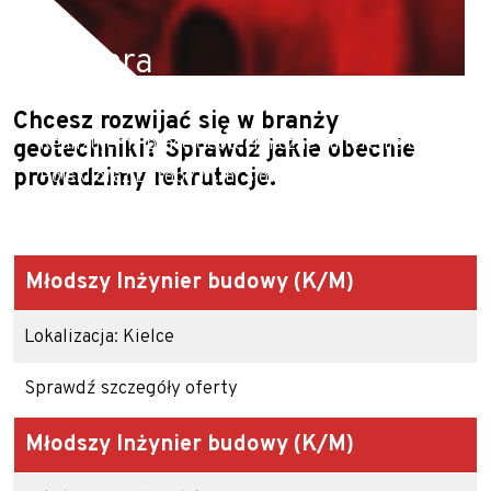
Kariera
Chcesz rozwijać się w branży
Realizujemy prace geotechniczne na terenie całej
geotechniki? Sprawdź jakie obecnie
prowadzimy rekrutacje.
Polski oraz Europy m.in. Słowacji, Czech, Austrii i
Niemiec.
Młodszy Inżynier budowy
(K/M)
Lokalizacja: Kielce
Sprawdź szczegóły oferty
Młodszy Inżynier budowy
(K/M)