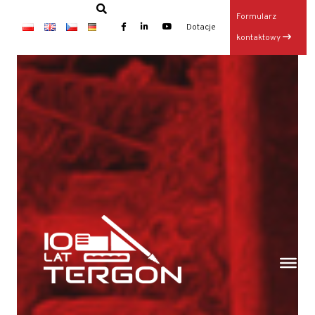
Formularz
×
Dotacje
kontaktowy
Baza TERGON w dniu 14 lipca 2026
Wynajem maszyn
Jubileusz: 20-lecie KONKRET i 10-lecie TERGON
Operator Wiertnicy – Kotwiarki (K/M)
Galeria z otwarcia Bazy Sprzętu TERGON
Nasz najnowszy folder
Strona główna