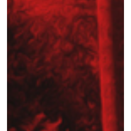
Aktualności
Dotacje
Główna-old
Kariera
Młodszy mechanik / Serwisant maszyn
budowlanych (K/M)
Młodszy specjalista ds. bazy sprzętowej (K/M)
Praktyki (K/M) w Tergon!
Mechanik / serwisant (K/M)
Młodszy Inżynier Budowy (K/M)
Mechanik / serwisant maszyn budowlanych
(K/M)
Młodszy Inżynier Budowy (K/M)