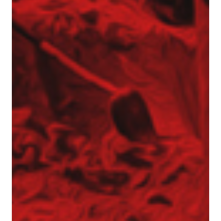
Pale przemieszczeniowe
Pale VDW
Zabezpieczenia wykopów
Kotwy gruntowe
Mury oporowe – trwała stabilizacja skarp i
nasypów
Palisady – stabilizacja wykopów w
trudnych warunkach gruntowych
Ścianki szczelne
Ściany berlińskie
Zabezpieczenie skarp i zboczy
Dreny