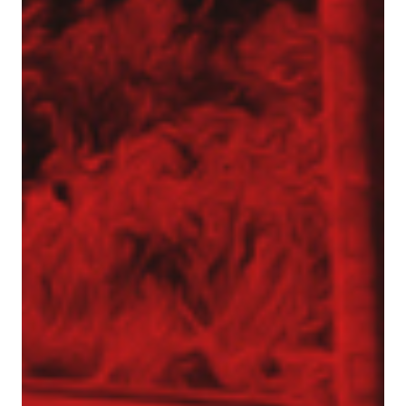
Inżynier Budowy (K/M)
Specjalista ds. kosztorysowania i wycen (K/M)
Operator palownicy (K/M)
Projektant geotechniczny (K/M)
O nas
Park maszynowy
Specjaliści w dziedzinie geotechniki
Zespół Tergon
Polityka prywatności
Polityka prywatności
Realizujemy zlecenia na terenie całego kraju