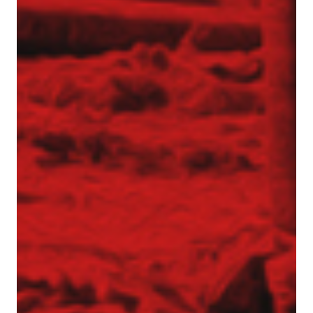
Realizacje z zakresu geotechniki
Referencje
Specjalista / Specjalistka ds. ofertowania
Start
Technologie
Usługi geotechniczne
Wzmacnianie gruntu i fundamentowanie
specjalne
Kolumny DSM
Kolumny jet-grouting
Mikropale
Pale CFA – fundamentowanie bez wibracji
i hałasu