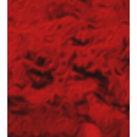
Gwoździe gruntowe
Ściągi gruntowe
Siatki stalowe – zabezpieczenie zboczy
Torkret – beton natryskowy
Przesłony przeciwfiltracyjne i iniekcje gruntu
Iniekcja uszczelniająca
Jet grouting – wzmacnianie gruntu
Przesłony DSM
Wypełnianie pustek
Prace tunelowe
Pale i mikropale geotermalne
Torkret – beton natryskowy