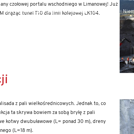
iany czołowej portalu wschodniego w Limanowej! Już
ałej Polski oraz Europy m.in. Słowacji, Czech, Austrii i Niem
 drążąc tunel T10 dla linii kolejowej LK104.
ji
alne
isada z pali wielkośrednicowych. Jednak to, co
kcja ta skrywa bowiem za sobą bryłę z pali
nowe kotwy dwubuławowe (L= ponad 30 m), dreny
nego (L=18 m).