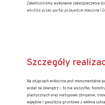
Zakończyliśmy wykonanie zabezpieczenia śc
Polityka prywatności
Realizujemy prace geotechniczne na terenie c
wkrótce przez portal przejedzie maszyna TBM
Realizujemy zlecenia na terenie całego kraju
Realizacje z zakresu geotechniki
Referencje
Specjalista / Specjalistka ds. ofertowania
Start
Technologie
Szczegóły realizac
Usługi geotechniczne
Wzmacnianie gruntu i fundamentowanie specj
Na zdjęciach widoczna jest monumentalna pal
Kolumny DSM
widać na zewnątrz – to nie wszystko. Konstru
Kolumny jet-grouting
plastycznych oraz nietypowe zbrojenie, li
wgłębne i gwoździe gruntowe z włókna szkla
Mikropale