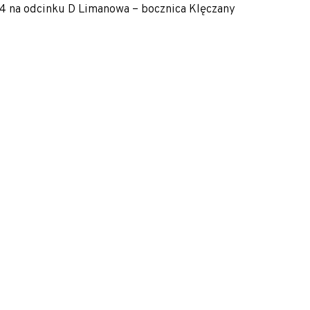
04 ‎na ‎‎odcinku D Limanowa – bocznica Klęczany
Napisz do nas
biuro@tergon.pl
Formularz konta