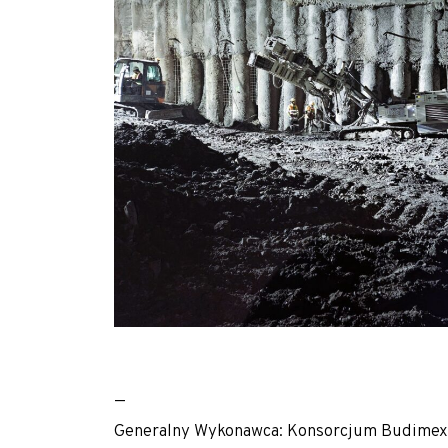
Zapoznaj się z aktualnościami w dziedzinie geotec
—
Generalny Wykonawca: Konsorcjum Budimex i