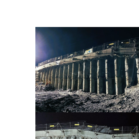
Gwoździe gruntowe
Ściągi gruntowe
Siatki stalowe – zabezpieczenie zboczy
Torkret – beton natryskowy
Przesłony przeciwfiltracyjne i iniekcje gruntu
Iniekcja uszczelniająca
Jet grouting – wzmacnianie gruntu
Przesłony DSM
Wypełnianie pustek
Prace tunelowe
Pale i mikropale geotermalne
Torkret – beton natryskowy