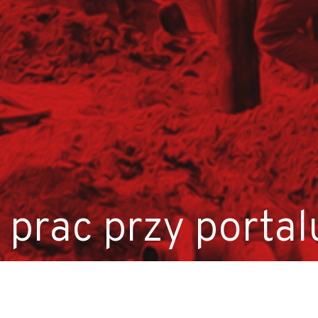
K/M)
 prac przy porta