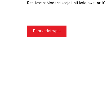
Realizacja: Modernizacja linii ‎kolejowej nr 1
Poprzedni wpis
Zapytania?
Chętnie odpowiemy