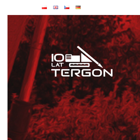
Baza TERGON w dniu 14 lipca 2026
Wynajem maszyn
Jubileusz: 20-lecie KONKRET i 10-lecie TERGON