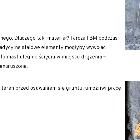
 hałasu
anego. Dlaczego taki materiał? Tarcza TBM podczas
tradycyjne stalowe elementy mogłyby wywołać
tomiast ulegnie ścięciu w miejscu drążenia –
ienaruszoną.
 nasypów
ch warunkach gruntowych
teren przed osuwaniem się gruntu, umożliwi pracę