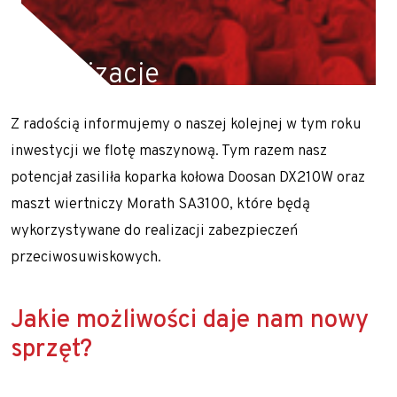
Realizacje z zakresu geotechniki
Referencje
Realizacje
Specjalista / Specjalistka ds. ofertowania
Start
Z radością informujemy o naszej kolejnej w tym roku
Technologie
Realizujemy prace geotechniczne na terenie całej
inwestycji we flotę maszynową. Tym razem nasz
Polski oraz Europy m.in. Słowacji, Czech, Austrii i
Usługi geotechniczne
potencjał zasiliła koparka kołowa Doosan DX210W oraz
Niemiec.
Wzmacnianie gruntu i fundamentowanie
maszt wiertniczy Morath SA3100, które będą
specjalne
wykorzystywane do realizacji zabezpieczeń
przeciwosuwiskowych.
Kolumny DSM
Kolumny jet-grouting
Jakie możliwości daje nam nowy
Mikropale
sprzęt?
Pale CFA – fundamentowanie bez wibracji
i hałasu