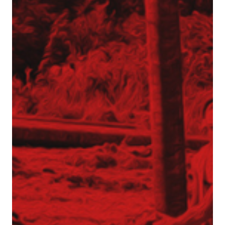
Aktualności
Dotacje
Główna-old
Kariera
Młodszy mechanik / Serwisant maszyn
budowlanych (K/M)
Młodszy specjalista ds. bazy sprzętowej (K/M)
Praktyki (K/M) w Tergon!
Mechanik / serwisant (K/M)
Młodszy Inżynier Budowy (K/M)
Mechanik / serwisant maszyn budowlanych
(K/M)
Młodszy Inżynier Budowy (K/M)