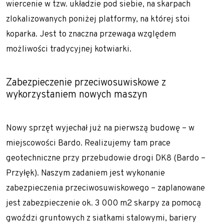
wiercenie w tzw. układzie pod siebie, na skarpach
Gwoździe gruntowe
zlokalizowanych poniżej platformy, na której stoi
Ściągi gruntowe
koparka. Jest to znaczna przewaga względem
możliwości tradycyjnej kotwiarki.
Siatki stalowe – zabezpieczenie zboczy
Torkret – beton natryskowy
Zabezpieczenie przeciwosuwiskowe z
Przesłony przeciwfiltracyjne i iniekcje gruntu
wykorzystaniem nowych maszyn
Iniekcja uszczelniająca
Jet grouting – wzmacnianie gruntu
Nowy sprzęt wyjechał już na pierwszą budowę – w
miejscowości Bardo. Realizujemy tam prace
Przesłony DSM
geotechniczne przy przebudowie drogi DK8 (Bardo –
Wypełnianie pustek
Przyłęk). Naszym zadaniem jest wykonanie
Prace tunelowe
zabezpieczenia przeciwosuwiskowego – zaplanowane
Pale i mikropale geotermalne
jest zabezpieczenie ok. 3 000 m2 skarpy za pomocą
gwoździ gruntowych z siatkami stalowymi, bariery
Torkret – beton natryskowy