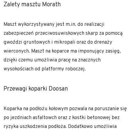
Zalety masztu Morath
Pale przemieszczeniowe
Pale VDW
Maszt wykorzystywany jest m.in. do realizacji
Zabezpieczenia wykopów
zabezpieczeń przeciwosuwiskowych skarp za pomocą
gwoździ gruntowych i mikropali oraz do drenaży
Kotwy gruntowe
wierconych. Maszt na koparce ma imponujący zasięg,
Mury oporowe – trwała stabilizacja skarp i
dzięki czemu umożliwia pracę na znacznych
nasypów
wysokościach od platformy roboczej.
Palisady – stabilizacja wykopów w
trudnych warunkach gruntowych
Przewagi koparki Doosan
Ścianki szczelne
Ściany berlińskie
Koparka na podłożu kołowym pozwala na poruszanie się
Zabezpieczenie skarp i zboczy
po jezdniach asfaltowch oraz z kostki betonowej bez
ryzyka uszkodzenia podłoża. Dodatkowo umożliwia
Dreny