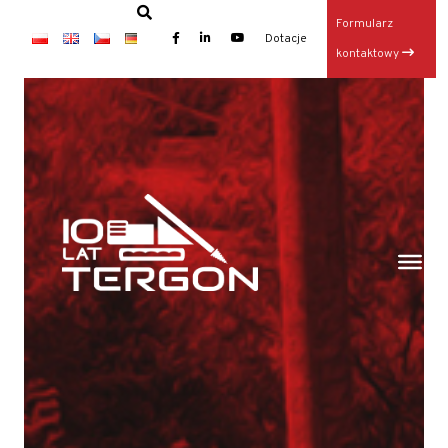
Formularz
×
Dotacje
kontaktowy
Baza TERGON w dniu 14 lipca 2026
Wynajem maszyn
Jubileusz: 20-lecie KONKRET i 10-lecie TERGON
Operator Wiertnicy – Kotwiarki (K/M)
Galeria z otwarcia Bazy Sprzętu TERGON
Nasz najnowszy folder
Strona główna