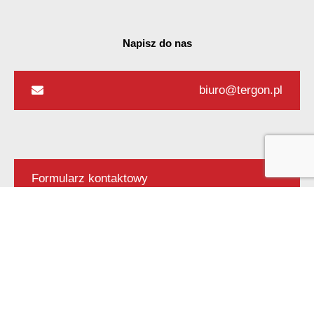
Napisz do nas
biuro@tergon.pl
Formularz kontaktowy
Zadzwoń do nas
+48 571 791 321