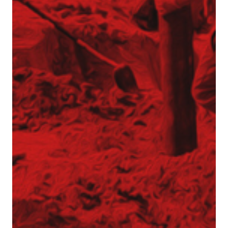
Inżynier Budowy (K/M)
Specjalista ds. kosztorysowania i wycen (K/M)
Operator palownicy (K/M)
Projektant geotechniczny (K/M)
O nas
Park maszynowy
Specjaliści w dziedzinie geotechniki
Zespół Tergon
Polityka prywatności
Polityka prywatności
Realizujemy zlecenia na terenie całego kraju