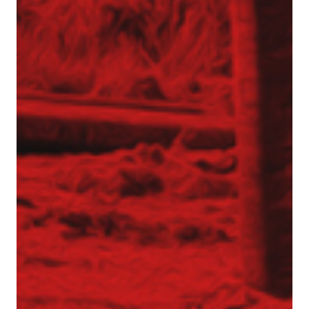
Inżynier Budowy (K/M)
Specjalista ds. kosztorysowania i wycen (K/M)
Operator palownicy (K/M)
Projektant geotechniczny (K/M)
O nas
Park maszynowy
Specjaliści w dziedzinie geotechniki
Zespół Tergon
Polityka prywatności
Polityka prywatności
Realizujemy zlecenia na terenie całego kraju