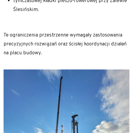
tymczasowej kładki pieszo-rowerowej przy Zalewie
Zapoznaj się z aktualnościami w dziedzinie
Ślesińskim.
geotechniki
Te ograniczenia przestrzenne wymagały zastosowania
precyzyjnych rozwiązań oraz ścisłej koordynacji działań
na placu budowy.