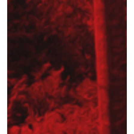
Aktualności
Dotacje
Główna-old
Kariera
Młodszy mechanik / Serwisant maszyn
budowlanych (K/M)
Młodszy specjalista ds. bazy sprzętowej (K/M)
Praktyki (K/M) w Tergon!
Mechanik / serwisant (K/M)
Młodszy Inżynier Budowy (K/M)
Mechanik / serwisant maszyn budowlanych
(K/M)
Młodszy Inżynier Budowy (K/M)