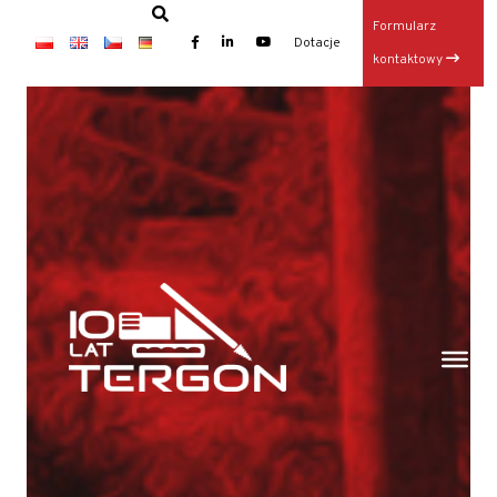
Formularz
×
Dotacje
kontaktowy
Baza TERGON w dniu 14 lipca 2026
Wynajem maszyn
Jubileusz: 20-lecie KONKRET i 10-lecie TERGON
Operator Wiertnicy – Kotwiarki (K/M)
Galeria z otwarcia Bazy Sprzętu TERGON
Nasz najnowszy folder
Strona główna