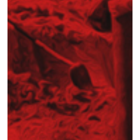
Realizacje z zakresu geotechniki
Referencje
Specjalista / Specjalistka ds. ofertowania
Start
Technologie
Usługi geotechniczne
Wzmacnianie gruntu i fundamentowanie
specjalne
Kolumny DSM
Kolumny jet-grouting
Mikropale
Pale CFA – fundamentowanie bez wibracji
i hałasu