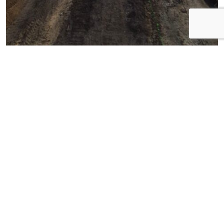
—
Generalny Wykonawca: Mostostal Kielce S.A.
Realizacja w ramach inwestycji: „Rozbudowa drogi
wojewódzkiej nr 263 w m. Ślesin wraz z budową mostu
przez Kanał Ślesiński”