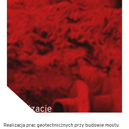
Pale przemieszczeniowe
Pale VDW
Zabezpieczenia wykopów
Kotwy gruntowe
Mury oporowe – trwała stabilizacja skarp i
nasypów
Palisady – stabilizacja wykopów w
trudnych warunkach gruntowych
Ścianki szczelne
Ściany berlińskie
Realizacje
Zabezpieczenie skarp i zboczy
Dreny
Realizacja prac geotechnicznych przy budowie mostu