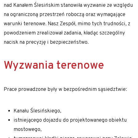
Realizujemy prace geotechniczne na terenie całej
nad Kanałem Ślesińskim stanowiła wyzwanie ze względu
Gwoździe gruntowe
Polski oraz Europy m.in. Słowacji, Czech, Austrii i
na ograniczoną przestrzeń roboczą oraz wymagające
Ściągi gruntowe
Niemiec.
warunki terenowe. Nasz Zespół, mimo tych trudności, z
Siatki stalowe – zabezpieczenie zboczy
powodzeniem zrealizował zadania, kładąc szczególny
nacisk na precyzję i bezpieczeństwo.
Torkret – beton natryskowy
Przesłony przeciwfiltracyjne i iniekcje gruntu
Wyzwania terenowe
Iniekcja uszczelniająca
Jet grouting – wzmacnianie gruntu
Przesłony DSM
Prace prowadzone były w bezpośrednim sąsiedztwie:
Wypełnianie pustek
Kanału Ślesińskiego,
Prace tunelowe
istniejącego dojazdu do projektowanego obiektu
Pale i mikropale geotermalne
mostowego,
Torkret – beton natryskowy