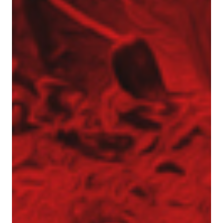
Gwoździe gruntowe
Ściągi gruntowe
Siatki stalowe – zabezpieczenie zboczy
Torkret – beton natryskowy
Przesłony przeciwfiltracyjne i iniekcje gruntu
Iniekcja uszczelniająca
Jet grouting – wzmacnianie gruntu
Przesłony DSM
Wypełnianie pustek
Prace tunelowe
Pale i mikropale geotermalne
Torkret – beton natryskowy