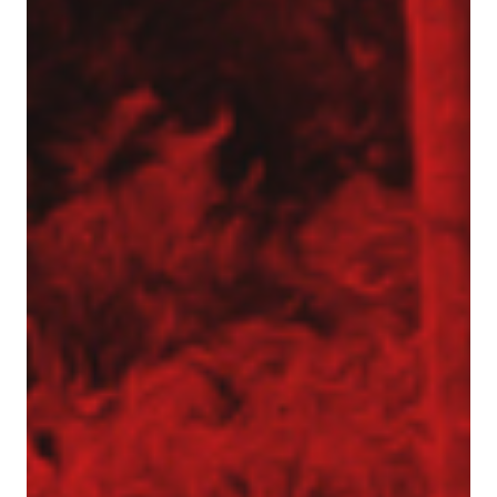
Inżynier Budowy (K/M)
Specjalista ds. kosztorysowania i wycen (K/M)
Operator palownicy (K/M)
Projektant geotechniczny (K/M)
O nas
Park maszynowy
Specjaliści w dziedzinie geotechniki
Zespół Tergon
Polityka prywatności
Polityka prywatności
Realizujemy zlecenia na terenie całego kraju