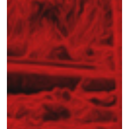
Realizacje z zakresu geotechniki
Referencje
Specjalista / Specjalistka ds. ofertowania
Start
Technologie
Usługi geotechniczne
Wzmacnianie gruntu i fundamentowanie
specjalne
Kolumny DSM
Kolumny jet-grouting
Mikropale
Pale CFA – fundamentowanie bez wibracji
i hałasu