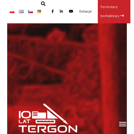
Formularz
×
Dotacje
kontaktowy
Baza TERGON w dniu 14 lipca 2026
Wynajem maszyn
Jubileusz: 20-lecie KONKRET i 10-lecie TERGON
Operator Wiertnicy – Kotwiarki (K/M)
Galeria z otwarcia Bazy Sprzętu TERGON
Nasz najnowszy folder
Strona główna