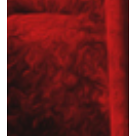
Aktualności
Dotacje
Główna-old
Kariera
Młodszy mechanik / Serwisant maszyn
budowlanych (K/M)
Młodszy specjalista ds. bazy sprzętowej (K/M)
Praktyki (K/M) w Tergon!
Mechanik / serwisant (K/M)
Młodszy Inżynier Budowy (K/M)
Mechanik / serwisant maszyn budowlanych
(K/M)
Młodszy Inżynier Budowy (K/M)