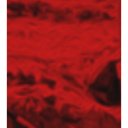
Pale przemieszczeniowe
Pale VDW
Zabezpieczenia wykopów
Kotwy gruntowe
Mury oporowe – trwała stabilizacja skarp i
nasypów
Palisady – stabilizacja wykopów w
trudnych warunkach gruntowych
Ścianki szczelne
Ściany berlińskie
Zabezpieczenie skarp i zboczy
Dreny