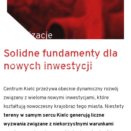
Realizacje
Solidne fundamenty dla
Realizujemy prace geotechniczne na terenie całej
nowych inwestycji
Polski oraz Europy m.in. Słowacji, Czech, Austrii i
Niemiec.
Centrum Kielc przeżywa obecnie dynamiczny rozwój
związany z wieloma nowymi inwestycjami, które
kształtują nowoczesny krajobraz tego miasta. Niestety
tereny w samym sercu Kielc generują liczne
wyzwania związane z niekorzystnymi warunkami