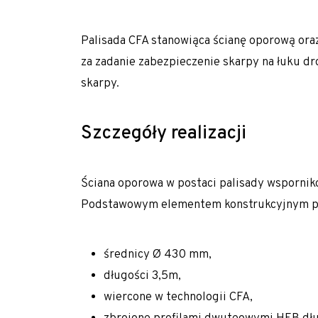
Realizujemy prace geotechniczne na terenie c
Młodszy Inżynier Budowy (K/M)
Mechanik / serwisant maszyn budowlanych (
Palisada CFA stanowiąca ścianę oporową or
za zadanie zabezpieczenie skarpy na łuku d
Młodszy Inżynier Budowy (K/M)
skarpy.
Inżynier Budowy (K/M)
Specjalista ds. kosztorysowania i wycen (K/M)
Szczegóły realizacji
Operator palownicy (K/M)
Projektant geotechniczny (K/M)
Ściana oporowa w postaci palisady wsporni
O nas
Podstawowym elementem konstrukcyjnym pal
Park maszynowy
średnicy Ø 430 mm,
Specjaliści w dziedzinie geotechniki
długości 3,5m,
Zespół Tergon
wiercone w technologii CFA,
Polityka prywatności