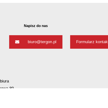
 hałasu
Napisz do nas
biuro@tergon.pl
Formularz konta
 nasypów
ch warunkach gruntowych
biura
żowa 89
 Opacz Kolonia k.
awy