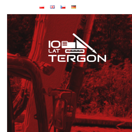
Baza TERGON w dniu 14 lipca 2026
Wynajem maszyn
Jubileusz: 20-lecie KONKRET i 10-lecie TERGON