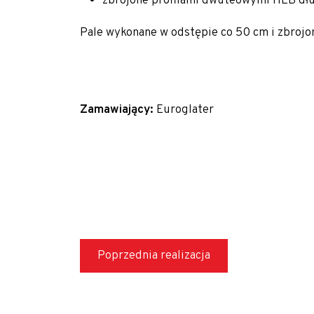
zbrojone profilami dwuteowymi HEB dłu
Polityka prywatności
Pale wykonane w odstępie co 50 cm i zbrojon
Realizujemy zlecenia na terenie całego kraju
Realizacje z zakresu geotechniki
Referencje
Zamawiający:
Euroglater
Specjalista / Specjalistka ds. ofertowania
Start
Technologie
Usługi geotechniczne
Wzmacnianie gruntu i fundamentowanie specj
Poprzednia realizacja
Kolumny DSM
Kolumny jet-grouting
Mikropale