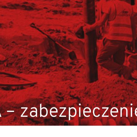
anych (K/M)
 – zabezpieczeni