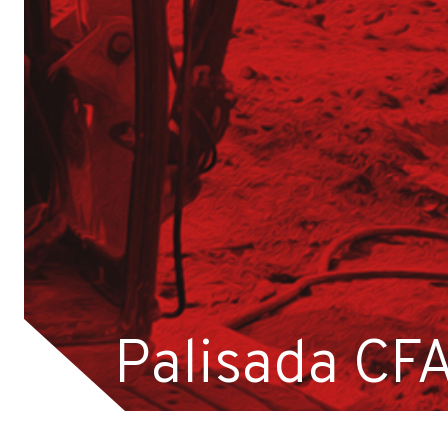
Operator Wiertnicy – Kotwiarki (K/M)
Galeria z otwarcia Bazy Sprzętu TERGON
Nasz najnowszy folder
Strona główna
Aktualności
Dotacje
Główna-old
Kariera
Młodszy mechanik / Serwisant maszyn budowl
Palisada CFA
Młodszy specjalista ds. bazy sprzętowej (K/M)
Praktyki (K/M) w Tergon!
Mechanik / serwisant (K/M)