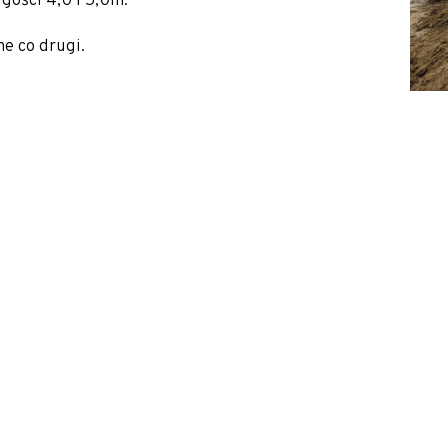
gości 4,0 i 5,0m.
e co drugi.
alne