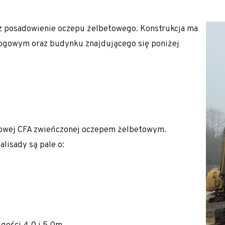
ałej Polski oraz Europy m.in. Słowacji, Czech, Austrii i Niem
K/M)
az posadowienie oczepu żelbetowego. Konstrukcja ma
rogowym oraz budynku znajdującego się poniżej
kowej CFA zwieńczonej oczepem żelbetowym.
isady są pale o: