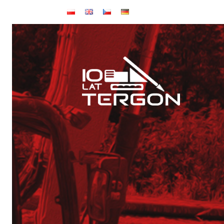
Baza TERGON w dniu 14 lipca 2026
Wynajem maszyn
Jubileusz: 20-lecie KONKRET i 10-lecie TERGON