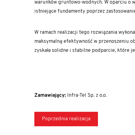
warunków gruntowo-wodnych. W oparciu o wy
Polityka prywatności
istniejące fundamenty poprzez zastosowani
Realizujemy zlecenia na terenie całego kraju
Realizacje z zakresu geotechniki
W ramach realizacji tego rozwiązania wykon
maksymalną efektywność w przenoszeniu ob
Referencje
zyskała solidne i stabilne podparcie, które 
Specjalista / Specjalistka ds. ofertowania
Start
Technologie
Usługi geotechniczne
Zamawiający:
Infra-Tel Sp. z o.o.
Wzmacnianie gruntu i fundamentowanie specj
Kolumny DSM
Poprzednia realizacja
Kolumny jet-grouting
Mikropale