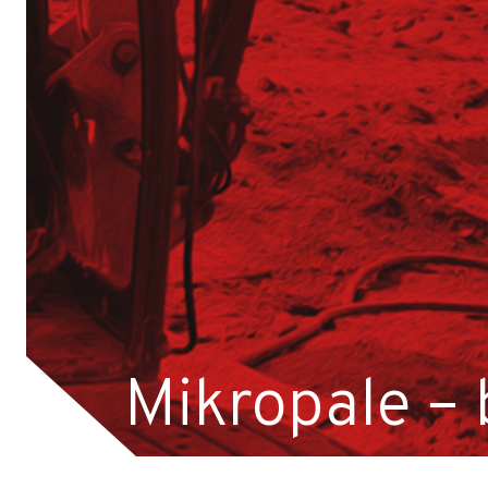
Operator Wiertnicy – Kotwiarki (K/M)
Galeria z otwarcia Bazy Sprzętu TERGON
Nasz najnowszy folder
Strona główna
Aktualności
Dotacje
Główna-old
Kariera
Młodszy mechanik / Serwisant maszyn budowl
Mikropale –
Młodszy specjalista ds. bazy sprzętowej (K/M)
Praktyki (K/M) w Tergon!
Mechanik / serwisant (K/M)