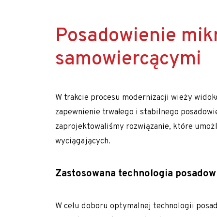
Młodszy Inżynier Budowy (K/M)
Realizujemy prace geotechniczne na terenie c
Mechanik / serwisant maszyn budowlanych (
Posadowienie mik
Młodszy Inżynier Budowy (K/M)
samowiercącymi
Inżynier Budowy (K/M)
Specjalista ds. kosztorysowania i wycen (K/M)
W trakcie procesu modernizacji wieży widok
Operator palownicy (K/M)
zapewnienie trwałego i stabilnego posadowie
Projektant geotechniczny (K/M)
zaprojektowaliśmy rozwiązanie, które umożli
O nas
wyciągających.
Park maszynowy
Zastosowana technologia posadow
Specjaliści w dziedzinie geotechniki
Zespół Tergon
W celu doboru optymalnej technologii posa
Polityka prywatności