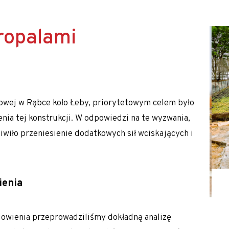
ałej Polski oraz Europy m.in. Słowacji, Czech, Austrii i Niem
K/M)
ropalami
owej w Rąbce koło Łeby, priorytetowym celem było
nia tej konstrukcji. W odpowiedzi na te wyzwania,
wiło przeniesienie dodatkowych sił wciskających i
ienia
dowienia przeprowadziliśmy dokładną analizę