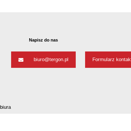
 hałasu
Napisz do nas
biuro@tergon.pl
Formularz konta
 nasypów
ch warunkach gruntowych
biura
żowa 89
 Opacz Kolonia k.