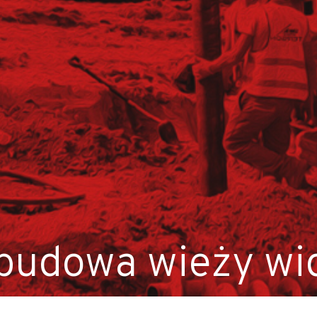
anych (K/M)
 budowa wieży wi