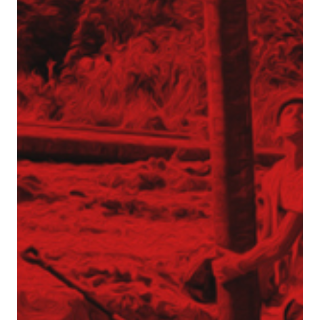
Aktualności
Dotacje
Główna-old
Kariera
Młodszy mechanik / Serwisant maszyn
budowlanych (K/M)
Młodszy specjalista ds. bazy sprzętowej (K/M)
Praktyki (K/M) w Tergon!
Mechanik / serwisant (K/M)
Młodszy Inżynier Budowy (K/M)
Mechanik / serwisant maszyn budowlanych
(K/M)
Młodszy Inżynier Budowy (K/M)