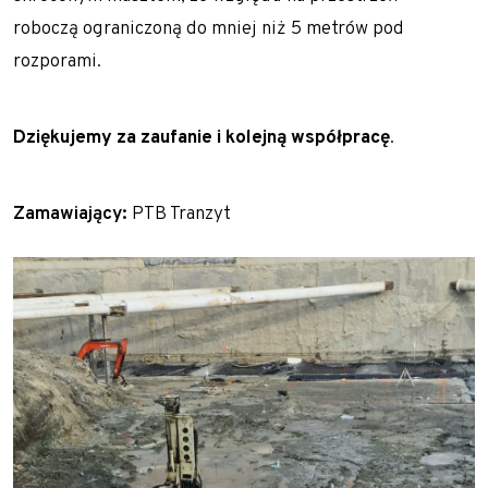
Gwoździe gruntowe
roboczą ograniczoną do mniej niż 5 metrów pod
rozporami.
Ściągi gruntowe
Siatki stalowe – zabezpieczenie zboczy
Dziękujemy za zaufanie i kolejną współpracę
.
Torkret – beton natryskowy
Przesłony przeciwfiltracyjne i iniekcje gruntu
Zamawiający:
PTB Tranzyt
Iniekcja uszczelniająca
Jet grouting – wzmacnianie gruntu
Przesłony DSM
Wypełnianie pustek
Prace tunelowe
Pale i mikropale geotermalne
Torkret – beton natryskowy