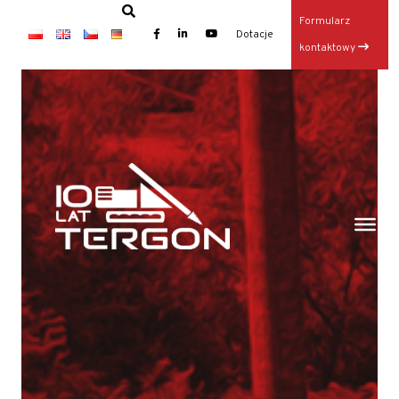
Formularz
×
Dotacje
kontaktowy
Baza TERGON w dniu 14 lipca 2026
Wynajem maszyn
Jubileusz: 20-lecie KONKRET i 10-lecie TERGON
Operator Wiertnicy – Kotwiarki (K/M)
Galeria z otwarcia Bazy Sprzętu TERGON
Nasz najnowszy folder
Strona główna