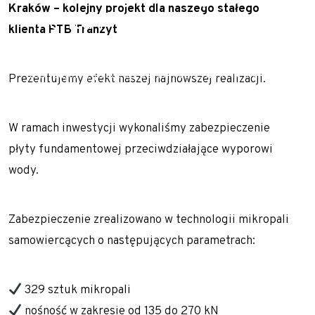
Realizacje z zakresu geotechniki
Kraków – kolejny projekt dla naszego stałego
klienta PTB Tranzyt
Referencje
klienta PTB Tranzyt
Specjalista / Specjalistka ds. ofertowania
Realizujemy prace geotechniczne na terenie całej
Prezentujemy efekt naszej najnowszej realizacji.
Start
Polski oraz Europy m.in. Słowacji, Czech, Austrii i
Technologie
Niemiec.
W ramach inwestycji wykonaliśmy zabezpieczenie
Usługi geotechniczne
płyty fundamentowej przeciwdziałające wyporowi
Wzmacnianie gruntu i fundamentowanie
wody.
specjalne
Kolumny DSM
Zabezpieczenie zrealizowano w technologii mikropali
Kolumny jet-grouting
samowiercących o następujących parametrach:
Mikropale
Pale CFA – fundamentowanie bez wibracji
329 sztuk mikropali
i hałasu
nośność w zakresie od 135 do 270 kN