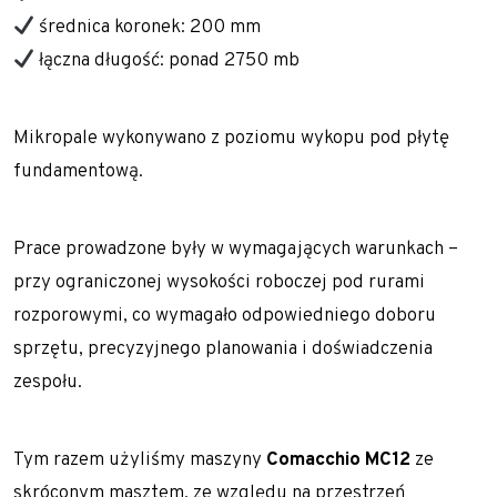
średnica koronek: 200 mm
Pale przemieszczeniowe
łączna długość: ponad 2750 mb
Pale VDW
Zabezpieczenia wykopów
Mikropale wykonywano z poziomu wykopu pod płytę
Kotwy gruntowe
fundamentową.
Mury oporowe – trwała stabilizacja skarp i
nasypów
Prace prowadzone były w wymagających warunkach –
Palisady – stabilizacja wykopów w
przy ograniczonej wysokości roboczej pod rurami
trudnych warunkach gruntowych
rozporowymi, co wymagało odpowiedniego doboru
sprzętu, precyzyjnego planowania i doświadczenia
Ścianki szczelne
zespołu.
Ściany berlińskie
Zabezpieczenie skarp i zboczy
Tym razem użyliśmy maszyny
Comacchio MC12
ze
Dreny
skróconym masztem, ze względu na przestrzeń