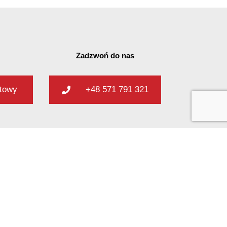
Zadzwoń do nas
ktowy
+48 571 791 321
Nasz kanał YouTube
Blog
Polityka prywatności i cookies