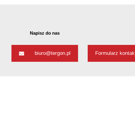
Napisz do nas
biuro@tergon.pl
Formularz konta
biura
żowa 89
 Opacz Kolonia k.
awy