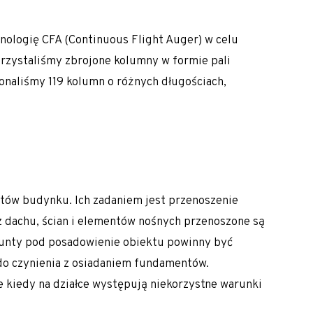
nologię CFA (Continuous Flight Auger) w celu
rzystaliśmy zbrojone kolumny w formie pali
naliśmy 119 kolumn o różnych długościach,
tów budynku. Ich zadaniem jest przenoszenie
z dachu, ścian i elementów nośnych przenoszone są
alne
runty pod posadowienie obiektu powinny być
o czynienia z osiadaniem fundamentów.
e kiedy na działce występują niekorzystne warunki