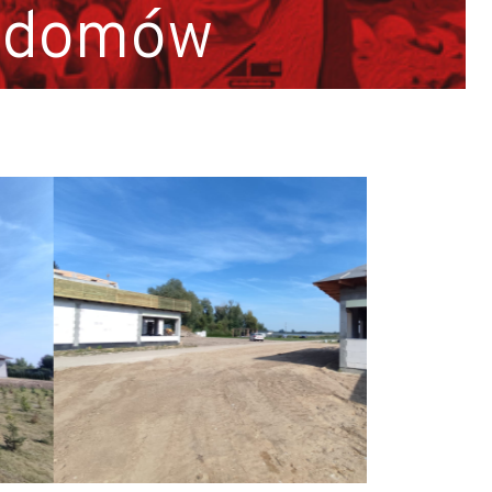
e domów
iec.