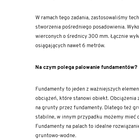
Polityka prywatności
W ramach tego zadania, zastosowaliśmy tech
Realizujemy zlecenia na terenie całego kraju
stworzenia pośredniego posadowienia. Wyko
Realizacje z zakresu geotechniki
wierconych o średnicy 300 mm. Łącznie wyko
Referencje
osiągających nawet 6 metrów.
Specjalista / Specjalistka ds. ofertowania
Start
Na czym polega palowanie fundamentów?
Technologie
Fundamenty to jeden z ważniejszych elemen
Usługi geotechniczne
obciążeń, które stanowi obiekt. Obciążenia 
Wzmacnianie gruntu i fundamentowanie specj
na grunty przez fundamenty. Dlatego też g
Kolumny DSM
stabilne, w innym przypadku możemy mieć d
Kolumny jet-grouting
Fundamenty na palach to idealne rozwiązani
gruntowo-wodne.
Mikropale