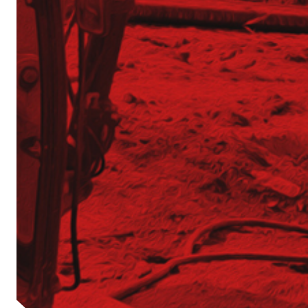
Operator Wiertnicy – Kotwiarki (K/M)
Galeria z otwarcia Bazy Sprzętu TERGON
Nasz najnowszy folder
Strona główna
Aktualności
Dotacje
Główna-old
Kariera
Młodszy mechanik / Serwisant maszyn budowl
Młodszy specjalista ds. bazy sprzętowej (K/M)
Praktyki (K/M) w Tergon!
Mechanik / serwisant (K/M)