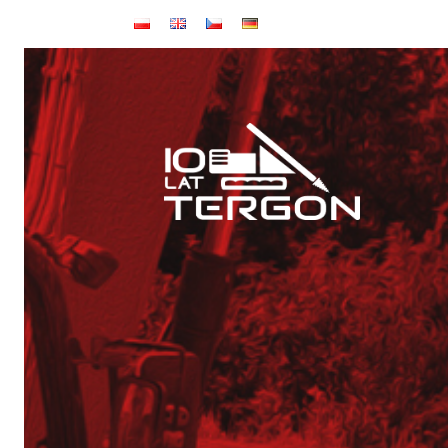
Baza TERGON w dniu 14 lipca 2026
Wynajem maszyn
Jubileusz: 20-lecie KONKRET i 10-lecie TERGON