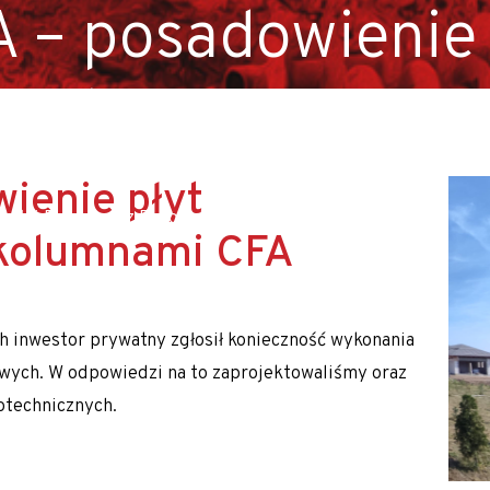
A – posadowieni
K/M)
nych
ienie płyt
ałej Polski oraz Europy m.in. Słowacji, Czech, Austrii i Niem
kolumnami CFA
inwestor prywatny zgłosił konieczność wykonania
ych. W odpowiedzi na to zaprojektowaliśmy oraz
otechnicznych.