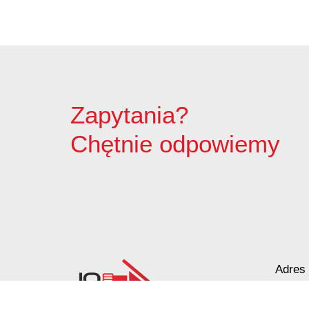
Pale CFA – fundamentowanie bez wibracji i
Pale przemieszczeniowe
Pale VDW
Zabezpieczenia wykopów
Zapytania?
Kotwy gruntowe
Chętnie odpowiemy
Mury oporowe – trwała stabilizacja skarp i
Palisady – stabilizacja wykopów w trudny
Ścianki szczelne
Ściany berlińskie
Zabezpieczenie skarp i zboczy
Adres 
Dreny
ul. Ry