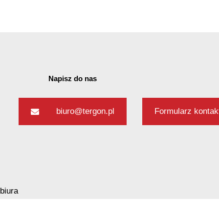
 hałasu
Napisz do nas
 nasypów
biuro@tergon.pl
Formularz konta
ch warunkach gruntowych
biura
żowa 89