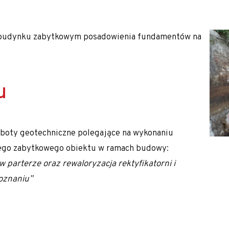
kropale
K/M)
m budynku zabytkowym posadowienia fundamentów na
ałej Polski oraz Europy m.in. Słowacji, Czech, Austrii i Niem
u
roboty geotechniczne polegające na wykonaniu
go zabytkowego obiektu w ramach budowy:
 parterze oraz rewaloryzacja rektyfikatorni i
Poznaniu”