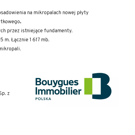
sadowienia na mikropalach nowej płyty
ytkowego
.
h przez istniejące fundamenty.
5 m. Łącznie 1 617 mb.
ikropali.
p. z
alne