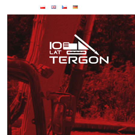
Baza TERGON w dniu 14 lipca 2026
Wynajem maszyn
Jubileusz: 20-lecie KONKRET i 10-lecie TERGON