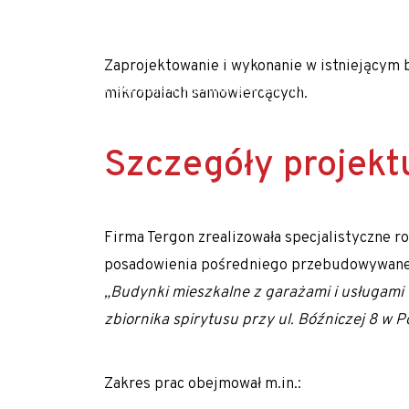
obiektu – mi
Młodszy Inżynier Budowy (K/M)
Mechanik / serwisant maszyn budowlanych (
Zaprojektowanie i wykonanie w istniejący
Młodszy Inżynier Budowy (K/M)
Realizujemy prace geotechniczne na terenie c
mikropalach samowiercących.
Inżynier Budowy (K/M)
Szczegóły projekt
Specjalista ds. kosztorysowania i wycen (K/M)
Operator palownicy (K/M)
Projektant geotechniczny (K/M)
Firma Tergon zrealizowała specjalistyczne 
O nas
posadowienia pośredniego przebudowywane
„Budynki mieszkalne z garażami i usługami w
Park maszynowy
zbiornika spirytusu przy ul. Bóźniczej 8 w 
Specjaliści w dziedzinie geotechniki
Zespół Tergon
Zakres prac obejmował m.in.:
Polityka prywatności