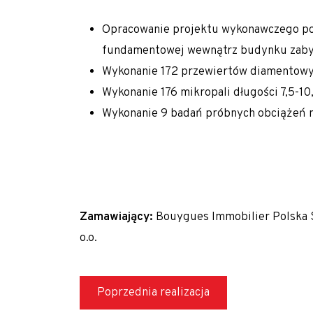
Polityka prywatności
Opracowanie projektu wykonawczego po
Realizujemy zlecenia na terenie całego kraju
fundamentowej wewnątrz budynku zab
Realizacje z zakresu geotechniki
Wykonanie 172 przewiertów diamentowyc
Wykonanie 176 mikropali długości 7,5-10,
Referencje
Wykonanie 9 badań próbnych obciążeń m
Specjalista / Specjalistka ds. ofertowania
Start
Technologie
Usługi geotechniczne
Zamawiający:
Bouygues Immobilier Polska S
Wzmacnianie gruntu i fundamentowanie specj
o.o.
Kolumny DSM
Kolumny jet-grouting
Poprzednia realizacja
Mikropale