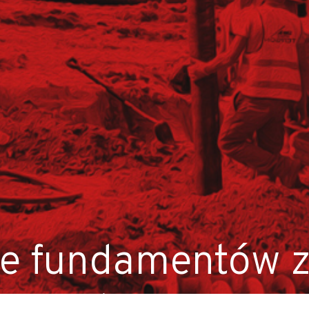
anych (K/M)
ie fundamentów 