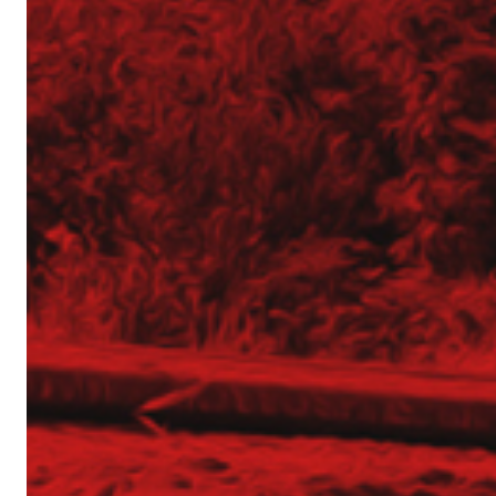
Operator Wiertnicy – Kotwiarki (K/M)
Galeria z otwarcia Bazy Sprzętu TERGON
Nasz najnowszy folder
Strona główna
Aktualności
Dotacje
Główna-old
Kariera
Młodszy mechanik / Serwisant maszyn budowl
Młodszy specjalista ds. bazy sprzętowej (K/M)
Praktyki (K/M) w Tergon!
Mechanik / serwisant (K/M)