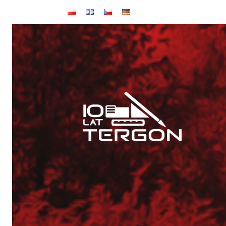
Baza TERGON w dniu 14 lipca 2026
Wynajem maszyn
Jubileusz: 20-lecie KONKRET i 10-lecie TERGON