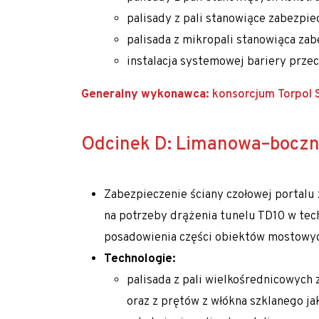
palisady z pali stanowiące zabezpi
palisada z mikropali stanowiąca zab
instalacja systemowej bariery prz
Generalny wykonawca:
konsorcjum Torpol S.
Odcinek D: Limanowa–boczn
Zabezpieczenie ściany czołowej portalu
na potrzeby drążenia tunelu TD10 w tec
posadowienia części obiektów mostowy
Technologie:
palisada z pali wielkośrednicowych
oraz z prętów z włókna szklanego jak