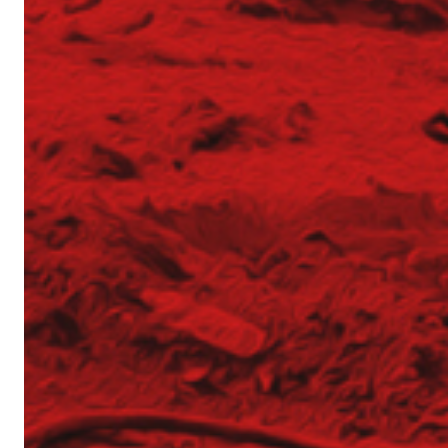
Młodszy Inżynier Budowy (K/M)
Mechanik / serwisant maszyn budowlanych (
Młodszy Inżynier Budowy (K/M)
Inżynier Budowy (K/M)
Specjalista ds. kosztorysowania i wycen (K/M)
Operator palownicy (K/M)
Projektant geotechniczny (K/M)
O nas
Park maszynowy
Specjaliści w dziedzinie geotechniki
Zespół Tergon
Polityka prywatności