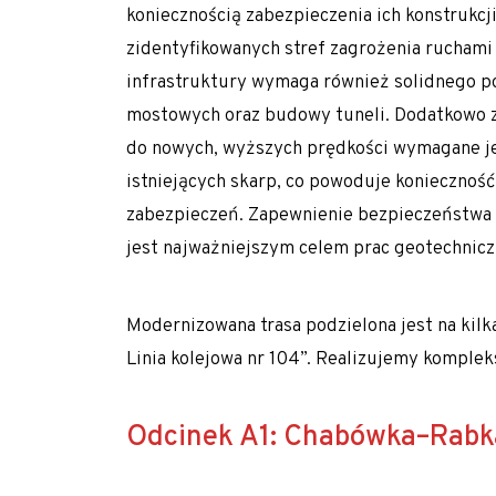
Gwoździe gruntowe
koniecznością zabezpieczenia ich konstrukcj
Ściągi gruntowe
zidentyfikowanych stref zagrożenia rucha
infrastruktury wymaga również solidnego p
Siatki stalowe – zabezpieczenie zboczy
mostowych oraz budowy tuneli. Dodatkowo z 
Torkret – beton natryskowy
do nowych, wyższych prędkości wymagane j
Przesłony przeciwfiltracyjne i iniekcje gruntu
istniejących skarp, co powoduje koniecznoś
Iniekcja uszczelniająca
zabezpieczeń. Zapewnienie bezpieczeństwa 
jest najważniejszym celem prac geotechnicz
Jet grouting – wzmacnianie gruntu
Przesłony DSM
Modernizowana trasa podzielona jest na kil
Wypełnianie pustek
Linia kolejowa nr 104”. Realizujemy komple
Prace tunelowe
Pale i mikropale geotermalne
Odcinek A1: Chabówka–Rabk
Torkret – beton natryskowy