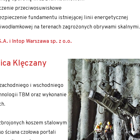
eczenie przeciwosuwiskowe
ezpieczenie fundamentu istniejącej linii energetycznej
eciwodłamkowej na terenach zagrożonych obrywami skalnymi.
A. i Intop Warszawa sp. z o.o.
ica Klęczany
 zachodniego i wschodniego
hnologii TBM oraz wykonanie
ch.
 zbrojonych koszem stalowym
o ściana czołowa portali