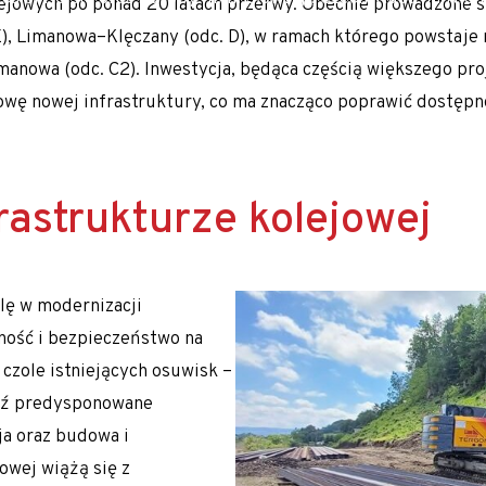
olejowych po ponad 20 latach przerwy. Obecnie prowadzone
 hałasu
E), Limanowa–Klęczany (odc. D), w ramach którego powstaje 
imanowa (odc. C2). Inwestycja, będąca częścią większego pro
udowę nowej infrastruktury, co ma znacząco poprawić dostę
rastrukturze kolejowej
 nasypów
ch warunkach gruntowych
lę w modernizacji
lność i bezpieczeństwo na
w czole istniejących osuwisk –
ądź predysponowane
ja oraz budowa i
owej wiążą się z