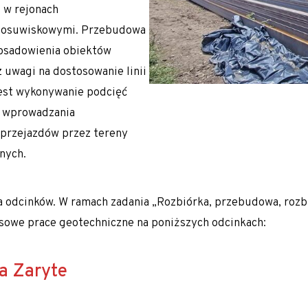
i w rejonach
mi osuwiskowymi. Przebudowa
osadowienia obiektów
uwagi na dostosowanie linii
est wykonywanie podcięć
ć wprowadzania
przejazdów przez tereny
nych.
ka odcinków. W ramach zadania „Rozbiórka, przebudowa, ro
ksowe prace geotechniczne na poniższych odcinkach:
a Zaryte