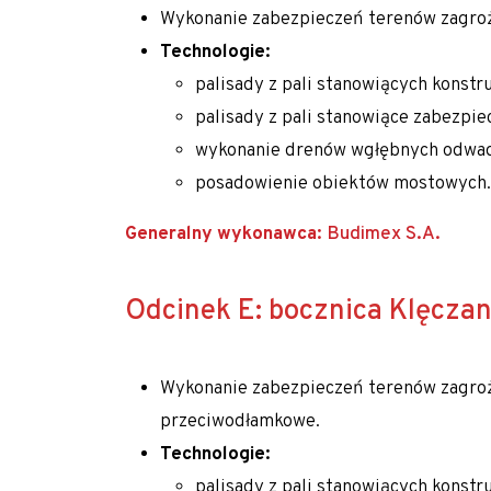
Zapoznaj się z aktualnościami w dziedzinie geotec
Wykonanie zabezpieczeń terenów zagroż
Technologie:
palisady z pali stanowiących konstr
palisady z pali stanowiące zabezpi
wykonanie drenów wgłębnych odwa
posadowienie obiektów mostowych.
Generalny wykonawca:
Budimex S.A.
Odcinek E: bocznica Klęcz
Wykonanie zabezpieczeń terenów zagroż
przeciwodłamkowe.
Technologie:
palisady z pali stanowiących konstr