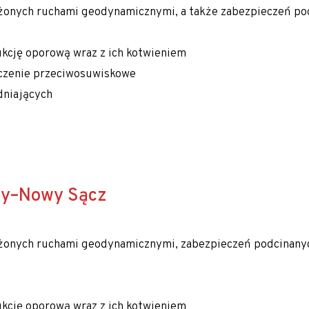
hniki
onych ruchami geodynamicznymi, a także zabezpieczeń po
ukcję oporową wraz z ich kotwieniem
eczenie przeciwosuwiskowe
dniających
any–Nowy Sącz
onych ruchami geodynamicznymi, zabezpieczeń podcinanych
ukcję oporową wraz z ich kotwieniem