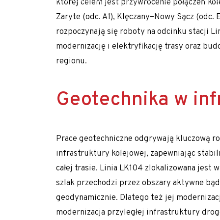
której celem jest przywrócenie połączeń k
Pale CFA – fundamentowanie bez wibracji i
Zaryte (odc. A1), Klęczany–Nowy Sącz (odc. 
rozpoczynają się roboty na odcinku stacji L
Pale przemieszczeniowe
modernizację i elektryfikację trasy oraz b
Pale VDW
regionu.
Zabezpieczenia wykopów
Kotwy gruntowe
Geotechnika w inf
Mury oporowe – trwała stabilizacja skarp i
Palisady – stabilizacja wykopów w trudny
Prace geotechniczne odgrywają kluczową ro
Ścianki szczelne
infrastruktury kolejowej, zapewniając stabi
Ściany berlińskie
całej trasie. Linia LK104 zlokalizowana jest 
szlak przechodzi przez obszary aktywne b
Zabezpieczenie skarp i zboczy
geodynamicznie. Dlatego też jej modernizac
Dreny
modernizacja przyległej infrastruktury drog