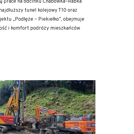
 są prace na odcinku Chabówka–Rabka
najdłuższy tunel kolejowy T10 oraz
jektu „Podłęże – Piekiełko”, obejmuje
pność i komfort podróży mieszkańców