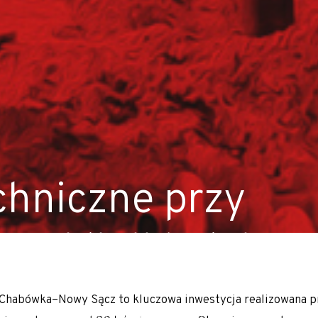
chniczne przy
ej linii kolejowe
alne
ie Chabówka–Nowy Sącz to kluczowa inwestycja realizowana p
ałej Polski oraz Europy m.in. Słowacji, Czech, Austrii i Niem