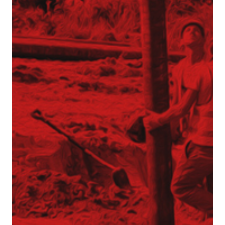
Aktualności
Dotacje
Główna-old
Kariera
Młodszy mechanik / Serwisant maszyn
budowlanych (K/M)
Młodszy specjalista ds. bazy sprzętowej (K/M)
Praktyki (K/M) w Tergon!
Mechanik / serwisant (K/M)
Młodszy Inżynier Budowy (K/M)
Mechanik / serwisant maszyn budowlanych
(K/M)
Młodszy Inżynier Budowy (K/M)