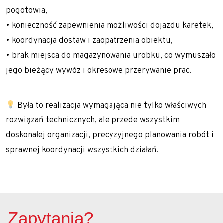
pogotowia,
Pale przemieszczeniowe
• konieczność zapewnienia możliwości dojazdu karetek,
Pale VDW
• koordynacja dostaw i zaopatrzenia obiektu,
Zabezpieczenia wykopów
• brak miejsca do magazynowania urobku, co wymuszało
jego bieżący wywóz i okresowe przerywanie prac.
Kotwy gruntowe
Mury oporowe – trwała stabilizacja skarp i
Była to realizacja wymagająca nie tylko właściwych
nasypów
rozwiązań technicznych, ale przede wszystkim
Palisady – stabilizacja wykopów w
doskonałej organizacji, precyzyjnego planowania robót i
trudnych warunkach gruntowych
sprawnej koordynacji wszystkich działań.
Ścianki szczelne
Ściany berlińskie
Zabezpieczenie skarp i zboczy
Zapytania?
Dreny