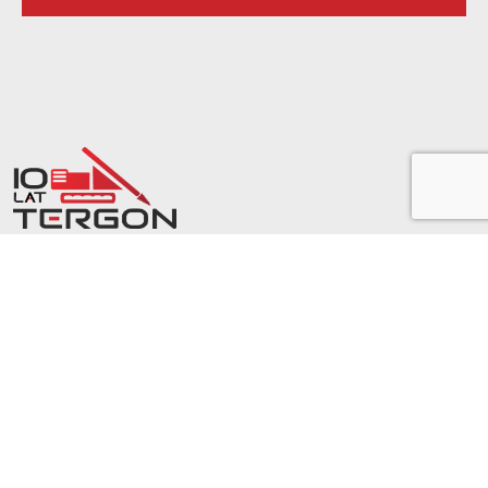
Zapoznaj się z aktualnościami w dziedzinie
geotechniki
Adres biura
ul. Ryżowa 89
05-816 Opacz Kolonia k.
Warszawy
Nasz kanał YouTube