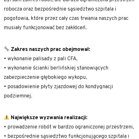
był sam zakres robót, ale bardzo ograniczona przestrzeń
Realizacje z zakresu geotechniki
robocza oraz bezpośrednie sąsiedztwo szpitala i
Referencje
pogotowia, które przez cały czas trwania naszych prac
Specjalista / Specjalistka ds. ofertowania
musiały funkcjonować bez zakłóceń.
Start
Technologie
Zakres naszych prac obejmował:
• wykonanie palisady z pali CFA,
Usługi geotechniczne
• wykonanie ścianki berlińskiej stanowiących
Wzmacnianie gruntu i fundamentowanie
zabezpieczenie głębokiego wykopu,
specjalne
• posadowienie płyty zjazdowej do kondygnacji
Kolumny DSM
podziemnej.
Kolumny jet-grouting
Mikropale
Największe wyzwania realizacji:
• prowadzenie robót w bardzo ograniczonej przestrzeni,
Pale CFA – fundamentowanie bez wibracji
• bezpośrednie sąsiedztwo funkcjonującego szpitala i
i hałasu