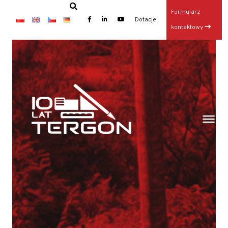
Formularz
×
Dotacje
kontaktowy
Baza TERGON w dniu 14 lipca 2026
Wynajem maszyn
Jubileusz: 20-lecie KONKRET i 10-lecie TERGON
Operator Wiertnicy – Kotwiarki (K/M)
Galeria z otwarcia Bazy Sprzętu TERGON
Nasz najnowszy folder
Strona główna