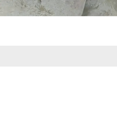
hniki
Napisz do nas
biuro@tergon.pl
Formularz konta