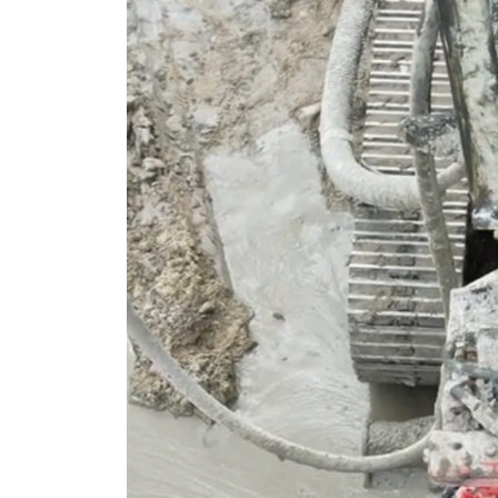
Pale CFA – fundamentowanie bez wibracji i
Pale przemieszczeniowe
Pale VDW
Zabezpieczenia wykopów
Kotwy gruntowe
Mury oporowe – trwała stabilizacja skarp i
Palisady – stabilizacja wykopów w trudny
Ścianki szczelne
Ściany berlińskie
Zabezpieczenie skarp i zboczy
Dreny