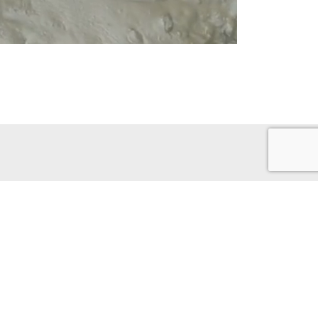
Zadzwoń do nas
ktowy
+48 571 791 321