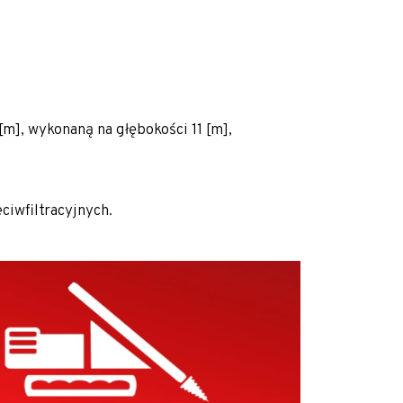
m], wykonaną na głębokości 11 [m],
iwfiltracyjnych.