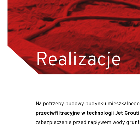
Młodszy Inżynier Budowy (K/M)
Mechanik / serwisant maszyn budowlanych (
Młodszy Inżynier Budowy (K/M)
Inżynier Budowy (K/M)
Realizacje
Specjalista ds. kosztorysowania i wycen (K/M)
Operator palownicy (K/M)
Projektant geotechniczny (K/M)
O nas
Realizujemy prace geotechniczne na terenie c
Park maszynowy
Na potrzeby budowy budynku mieszkalnego
Specjaliści w dziedzinie geotechniki
przeciwfiltracyjne w technologii Jet Grout
zabezpieczenie przed napływem wody grunt
Zespół Tergon
Polityka prywatności