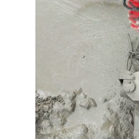
Gwoździe gruntowe
Ściągi gruntowe
Siatki stalowe – zabezpieczenie zboczy
Torkret – beton natryskowy
Przesłony przeciwfiltracyjne i iniekcje gruntu
Iniekcja uszczelniająca
Jet grouting – wzmacnianie gruntu
Przesłony DSM
Wypełnianie pustek
Prace tunelowe
Pale i mikropale geotermalne
Torkret – beton natryskowy