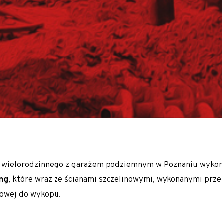
K/M)
ałej Polski oraz Europy m.in. Słowacji, Czech, Austrii i Niem
 wielorodzinnego z garażem podziemnym w Poznaniu wyko
ing
, które wraz ze ścianami szczelinowymi, wykonanymi prze
owej do wykopu.