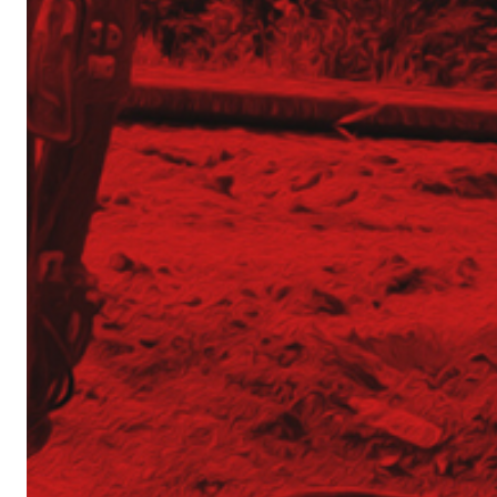
Operator Wiertnicy – Kotwiarki (K/M)
Galeria z otwarcia Bazy Sprzętu TERGON
Nasz najnowszy folder
Strona główna
Aktualności
Dotacje
Główna-old
Kariera
Młodszy mechanik / Serwisant maszyn budowl
Młodszy specjalista ds. bazy sprzętowej (K/M)
Praktyki (K/M) w Tergon!
Mechanik / serwisant (K/M)