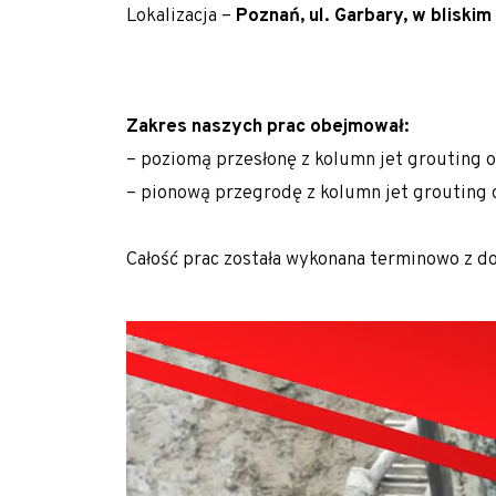
Lokalizacja –
Poznań, ul. Garbary, w bliskim
Polityka prywatności
Realizujemy zlecenia na terenie całego kraju
Realizacje z zakresu geotechniki
Zakres naszych prac obejmował:
Referencje
– poziomą przesłonę z kolumn jet grouting o
– pionową przegrodę z kolumn jet grouting o
Specjalista / Specjalistka ds. ofertowania
Start
Całość prac została wykonana terminowo z d
Technologie
Usługi geotechniczne
Wzmacnianie gruntu i fundamentowanie specj
Kolumny DSM
Kolumny jet-grouting
Mikropale