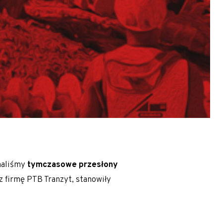
iec.
naliśmy
tymczasowe przesłony
z firmę PTB Tranzyt, stanowiły