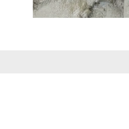
Zapoznaj się z aktualnościami w dziedzinie geotec
Zapytania?
Chętnie odpowiemy