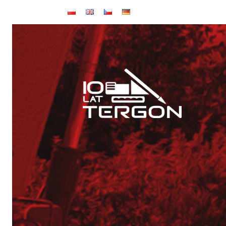
Baza TERGON w dniu 14 lipca 2026
Wynajem maszyn
Jubileusz: 20-lecie KONKRET i 10-lecie TERGON