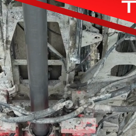
 hałasu
 nasypów
ch warunkach gruntowych