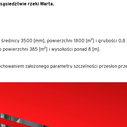
 sąsiedztwie rzeki Warta.
 średnicy 3500 [mm], powierzchni 1800 [m²] i grubości 0,8 [
 powierzchni 385 [m²] i wysokości ponad 8 [m].
ochowaniem założonego parametru szczelności przesłon przec
alne