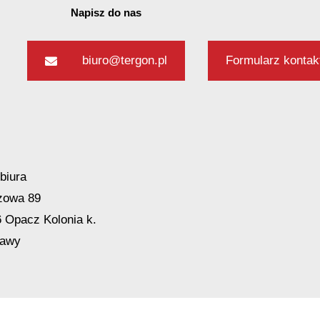
Napisz do nas
biuro@tergon.pl
Formularz konta
biura
żowa 89
 Opacz Kolonia k.
alne
awy