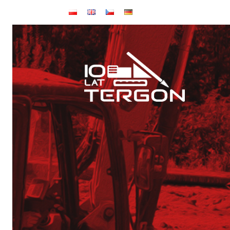
Baza TERGON w dniu 14 lipca 2026
Wynajem maszyn
Jubileusz: 20-lecie KONKRET i 10-lecie TERGON