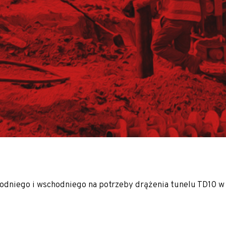
anych (K/M)
ałej Polski oraz Europy m.in. Słowacji, Czech, Austrii i Niem
hodniego i wschodniego na potrzeby drążenia tunelu TD10 w