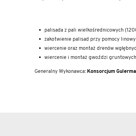
Młodszy Inżynier Budowy (K/M)
Mechanik / serwisant maszyn budowlanych (
Młodszy Inżynier Budowy (K/M)
palisada z pali wielkośrednicowych (12
zakotwienie palisad przy pomocy lino
Inżynier Budowy (K/M)
wiercenie oraz montaż drenów wgłębnyc
Specjalista ds. kosztorysowania i wycen (K/M)
wiercenie i montaż gwoździ gruntowych
Operator palownicy (K/M)
Generalny Wykonawca:
Konsorcjum Gulerm
Projektant geotechniczny (K/M)
O nas
Park maszynowy
Specjaliści w dziedzinie geotechniki
Zespół Tergon
Polityka prywatności