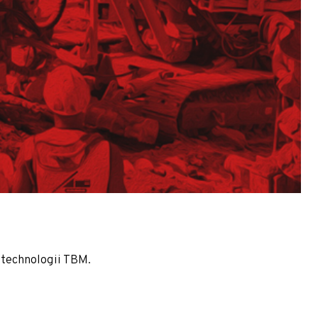
iec.
 technologii TBM.