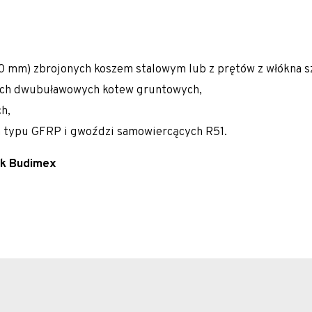
K/M)
00 mm) zbrojonych koszem stalowym lub z prętów z włókna s
wych dwubuławowych kotew gruntowych,
h,
 typu GFRP i gwoździ samowiercących R51.
ak Budimex