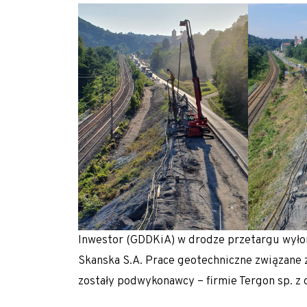
Gwoździe gruntowe
Ściągi gruntowe
Siatki stalowe – zabezpieczenie zboczy
Torkret – beton natryskowy
Przesłony przeciwfiltracyjne i iniekcje gruntu
Iniekcja uszczelniająca
Jet grouting – wzmacnianie gruntu
Przesłony DSM
Wypełnianie pustek
Prace tunelowe
Inwestor (GDDKiA) w drodze przetargu wyłon
Skanska S.A. Prace geotechniczne związane
Pale i mikropale geotermalne
zostały podwykonawcy – firmie Tergon sp. z o
Torkret – beton natryskowy