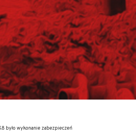
alne
ałej Polski oraz Europy m.in. Słowacji, Czech, Austrii i Niem
8 było wykonanie zabezpieczeń