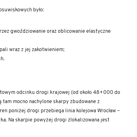
hniki
wosuwiskowych
było:
przez
gwoździowanie
oraz oblicowanie elastyczne
pali
wraz z jej zakotwieniem;
h.
otowym odcinku drogi krajowej (od około 48+000 do
ą tam mocno nachylone skarpy zbudowane z
en poniżej drogi przebiega linia kolejowa Wrocław –
zka. Na skarpie powyżej drogi zlokalizowana jest