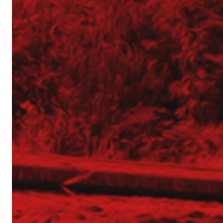
Operator Wiertnicy – Kotwiarki (K/M)
Galeria z otwarcia Bazy Sprzętu TERGON
Nasz najnowszy folder
Strona główna
Aktualności
Dotacje
Główna-old
Kariera
Młodszy mechanik / Serwisant maszyn budowl
Młodszy specjalista ds. bazy sprzętowej (K/M)
Praktyki (K/M) w Tergon!
Mechanik / serwisant (K/M)