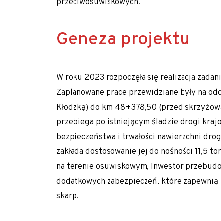
przeciwosuwiskowych.
Pale CFA – fundamentowanie bez wibracji i
Geneza projektu
Pale przemieszczeniowe
Pale VDW
Zabezpieczenia wykopów
W roku 2023 rozpoczęła się realizacja zada
Kotwy gruntowe
Zaplanowane prace przewidziane były na o
Kłodzką) do km 48+378,50 (przed skrzyżowa
Mury oporowe – trwała stabilizacja skarp i
przebiega po istniejącym śladzie drogi kra
Palisady – stabilizacja wykopów w trudny
bezpieczeństwa i trwałości nawierzchni dro
Ścianki szczelne
zakłada dostosowanie jej do nośności 11,5 to
Ściany berlińskie
na terenie osuwiskowym, Inwestor przebud
dodatkowych zabezpieczeń, które zapewnią 
Zabezpieczenie skarp i zboczy
skarp.
Dreny