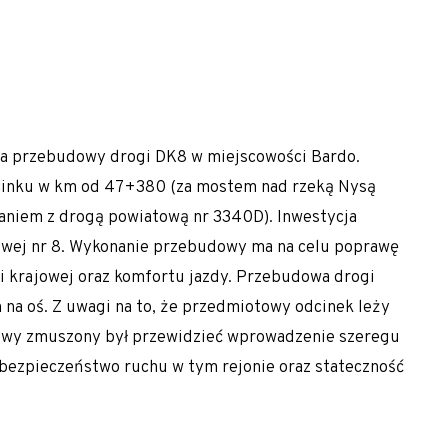
 hałasu
nia przebudowy drogi DK8 w miejscowości Bardo.
dcinku w km od 47+380 (za mostem nad rzeką Nysą
niem z drogą powiatową nr 3340D). Inwestycja
 nasypów
jowej nr 8. Wykonanie przebudowy ma na celu poprawę
ch warunkach gruntowych
gi krajowej oraz komfortu jazdy. Przebudowa drogi
n na oś. Z uwagi na to, że przedmiotowy odcinek leży
owy zmuszony był przewidzieć wprowadzenie szeregu
bezpieczeństwo ruchu w tym rejonie oraz stateczność