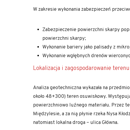
Zapoznaj się z aktualnościami w dziedzinie geotec
W zakresie wykonania
zabezpieczeń przeci
Zabezpieczenie powierzchni skarpy po
powierzchni skarpy;
Wykonanie bariery jako palisady z
mikro
Wykonanie wgłębnych drenów wierconyc
Lokalizacja i zagospodarowanie terenu
Analiza geotechniczna wykazała na przedmi
około 48+300) teren osuwiskowy. Występuj
powierzchniowo luźnego materiału. Przez ter
Międzylesie, a za nią płynie rzeka Nysa Kłod
natomiast lokalna droga – ulica Główna.