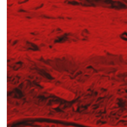
Młodszy Inżynier Budowy (K/M)
Mechanik / serwisant maszyn budowlanych (
Młodszy Inżynier Budowy (K/M)
Inżynier Budowy (K/M)
Specjalista ds. kosztorysowania i wycen (K/M)
Operator palownicy (K/M)
Projektant geotechniczny (K/M)
O nas
Park maszynowy
Specjaliści w dziedzinie geotechniki
Zespół Tergon
Polityka prywatności