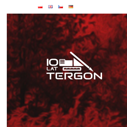
Baza TERGON w dniu 14 lipca 2026
Wynajem maszyn
Jubileusz: 20-lecie KONKRET i 10-lecie TERGON