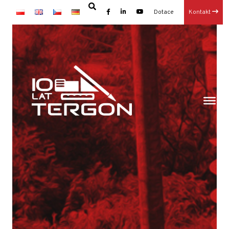
Dotace
Kontakt
×
Hlavní
Články
Dotace
Hlavní-old
Kariéra
Kontakt
O nás