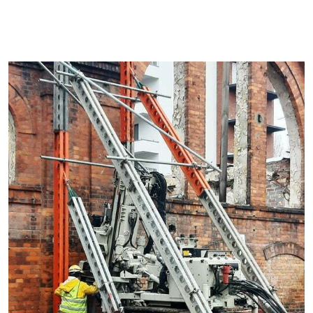
Ocelové sítě
Zemní hřebíky
Tunelářské práce
Torkret – stříkaný beton
Geotermální piloty a mikropiloty
Technologií
Vyplňování dutin
Zprávy