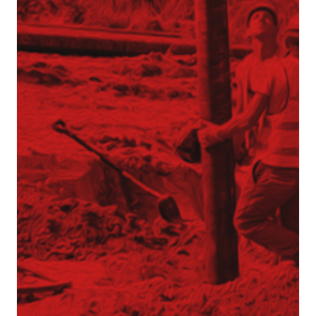
Náš tým
Strojový park
Realizace
Reference
Služby
Zpevnění zeminy a speciální základy
Sloupy s tryskovou injektáží – jet
grouting
Mikropiloty
Piloty CFA
Piloty VDW
Sloupy DSM