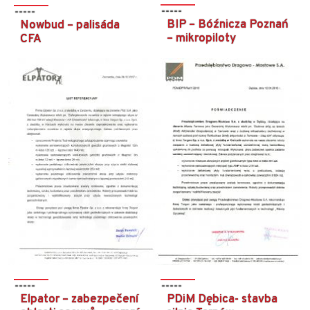
BIP – Bóźnicza Poznań
Nowbud – palisáda
– mikropiloty
CFA
Elpator – zabezpečení
PDiM Dębica- stavba