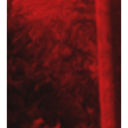
Náš tým
Strojový park
Realizace
Reference
Služby
Zpevnění zeminy a speciální základy
Sloupy s tryskovou injektáží – jet
grouting
Mikropiloty
Piloty CFA
Piloty VDW
Sloupy DSM