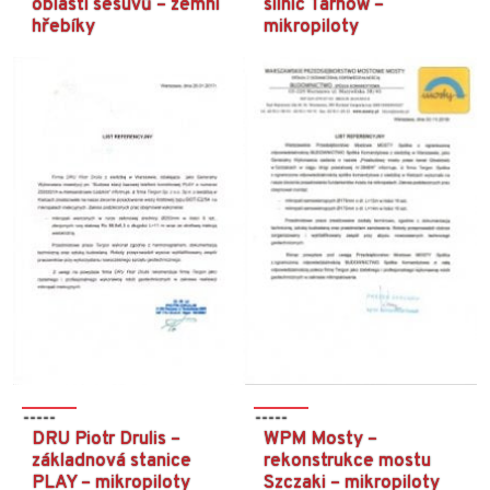
oblasti sesuvů – zemní
silnic Tarnów –
hřebíky
mikropiloty
DRU Piotr Drulis –
WPM Mosty –
základnová stanice
rekonstrukce mostu
PLAY – mikropiloty
Szczaki – mikropiloty