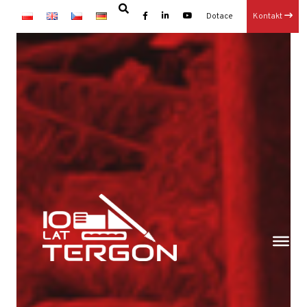
Dotace
Kontakt
×
Hlavní
Články
Dotace
Hlavní-old
Kariéra
Kontakt
O nás