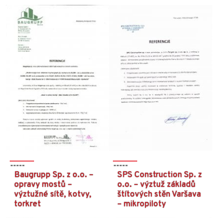
Baugrupp Sp. z o.o. –
SPS Construction Sp. z
opravy mostů –
o.o. – výztuž základů
výztužné sítě, kotvy,
štítových stěn Varšava
torkret
– mikropiloty