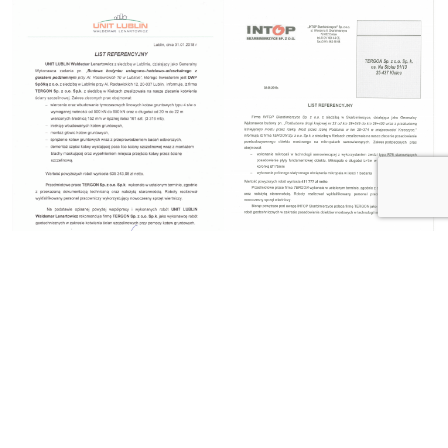
Unit Lublin – bytový
Intop – rekonstrukce
dům Lublin – zemní
mostu Krzeszyce –
kotvy
mikropiloty