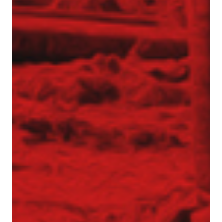
Ocelové sítě
Zemní hřebíky
Tunelářské práce
Torkret – stříkaný beton
Geotermální piloty a mikropiloty
Technologií
Vyplňování dutin
Zprávy