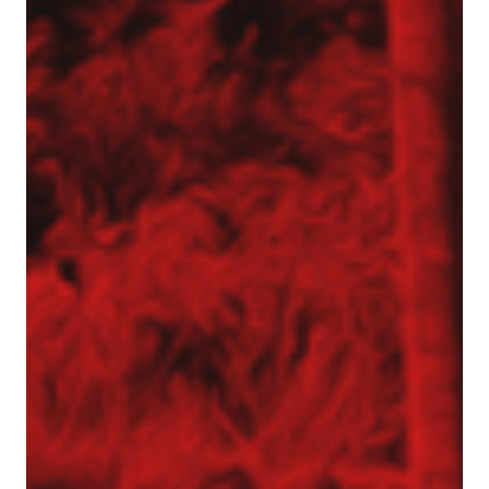
Výtlačné piloty
Pažení výkopů
Berlínské stěny
Opěrné stěny
Palisády
Štětovnice – Larsenovy stěny
Zemní kotvy
Infiltrační bariéry a injektáž zeminy
Bariéry DMS
Trysková injektáž
Utěsňující injektáž
Zabezpečení svahů a náspů