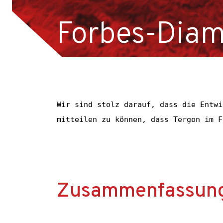
Karriere
Forbes-Diam
Kontakt
Nachricht
Projektdurchführungen
Wir führen geotechnische Arbeiten in ganz 
Referenzen
Wir sind stolz darauf, dass die Entwi
Startseite-old
mitteilen zu können, dass Tergon im F
Technologien
Über uns
Maschinenpark
Team
Zusammenfassung
Zuschüsse