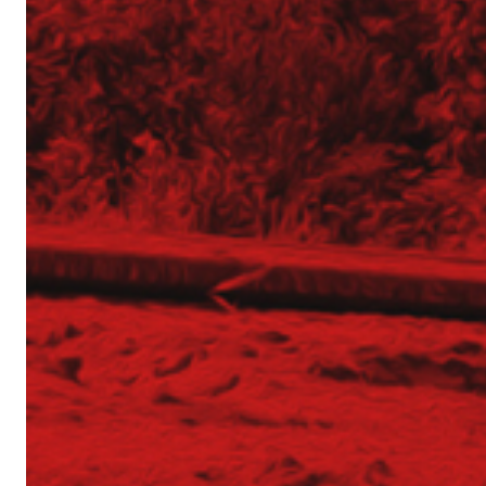
Dichtungswände und Bodeninjektion
Dienstleistungen
Baugrubenverbau
Bodenverankerungen
Palisaden
Spundwände
Stützmauern
Trägerbohlwände
Baugrundverbesserung und Spezialfundament
Bohrpfähle CFA
Bohrpfähle VDW
DSM-Säulen