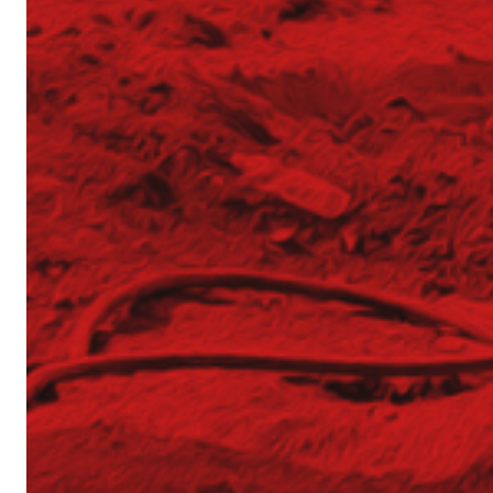
Düsenstrahlsäule
Mikropfähle
Verdrängungspfähle
Dichtungswände und Bodeninjektion
Dichtungsinjektion
Düsenstrahlverfahren
Geothermische Pfähle und Mikropfähle
Sicherung von Hängen und Böschungen
Bodennägel
Stahlnetze
Spritzbeton
Tunnelarbeiten