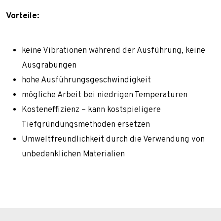
Projektdurchführungen
Vorteile:
Referenzen
Startseite-old
keine Vibrationen während der Ausführung, keine
Technologien
Ausgrabungen
Über uns
hohe Ausführungsgeschwindigkeit
mögliche Arbeit bei niedrigen Temperaturen
Maschinenpark
Kosteneffizienz – kann kostspieligere
Team
Tiefgründungsmethoden ersetzen
Zuschüsse
Umweltfreundlichkeit durch die Verwendung von
unbedenklichen Materialien