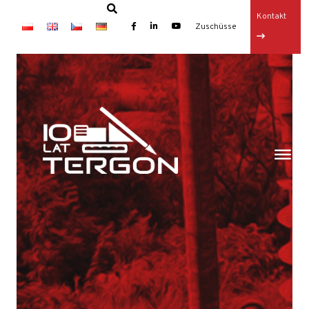
Kontakt
×
Zuschüsse
Startseite
Artikel
Ausfüllen der Lücken
Dichtungswände und Bodeninjektion
Dienstleistungen
Baugrubenverbau
Bodenverankerungen