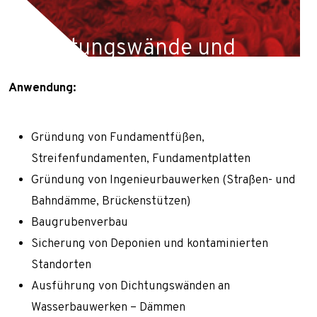
Dichtungswände und Bodeninjektion
Dichtungsinjektion
Dichtungswände und
Düsenstrahlverfahren
Bodeninjektion
Geothermische Pfähle und Mikropfähle
Anwendung:
Sicherung von Hängen und Böschungen
Wir führen geotechnische Arbeiten in ganz Polen
Bodennägel
Gründung von Fundamentfüßen,
und Europa durch, unter anderen Slowakei,
Streifenfundamenten, Fundamentplatten
Stahlnetze
Tschechien, Österreich und Deutschland.
Gründung von Ingenieurbauwerken (Straßen- und
Spritzbeton
Bahndämme, Brückenstützen)
Tunnelarbeiten
Baugrubenverbau
Karriere
Sicherung von Deponien und kontaminierten
Standorten
Kontakt
Ausführung von Dichtungswänden an
Nachricht
Wasserbauwerken – Dämmen