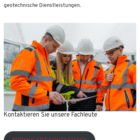
Projektdurchführungen
geotechnische Dienstleistungen.
Referenzen
Startseite-old
Technologien
Über uns
Maschinenpark
Team
Zuschüsse
Kontaktieren Sie unsere Fachleute