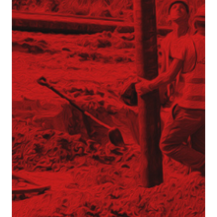
Palisaden
Spundwände
Stützmauern
Trägerbohlwände
Baugrundverbesserung und
Spezialfundamente
Bohrpfähle CFA
Bohrpfähle VDW
DSM-Säulen
Düsenstrahlsäule
Mikropfähle
Verdrängungspfähle