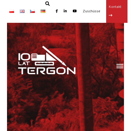
Kontakt
×
Zuschüsse
Startseite
Artikel
Ausfüllen der Lücken
Dichtungswände und Bodeninjektion
Dienstleistungen
Baugrubenverbau
Bodenverankerungen