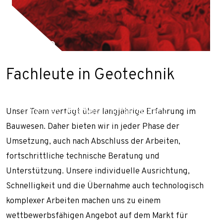
Dichtungswände und Bodeninjektion
Dichtungsinjektion
Düsenstrahlverfahren
Team
Geothermische Pfähle und Mikropfähle
Fachleute in Geotechnik
Sicherung von Hängen und Böschungen
Wir führen geotechnische Arbeiten in ganz Polen
Bodennägel
und Europa durch, unter anderen Slowakei,
Unser Team verfügt über langjährige Erfahrung im
Tschechien, Österreich und Deutschland.
Stahlnetze
Bauwesen. Daher bieten wir in jeder Phase der
Spritzbeton
Umsetzung, auch nach Abschluss der Arbeiten,
Tunnelarbeiten
fortschrittliche technische Beratung und
Karriere
Unterstützung. Unsere individuelle Ausrichtung,
Schnelligkeit und die Übernahme auch technologisch
Kontakt
komplexer Arbeiten machen uns zu einem
Nachricht
wettbewerbsfähigen Angebot auf dem Markt für