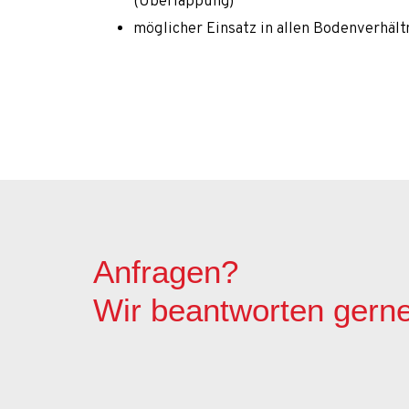
(Überlappung)
Karriere
möglicher Einsatz in allen Bodenverhältn
Kontakt
Nachricht
Projektdurchführungen
Referenzen
Startseite-old
Technologien
Anfragen?
Über uns
Maschinenpark
Wir beantworten gern
Team
Zuschüsse