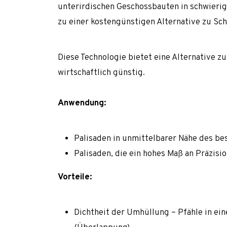
unterirdischen Geschossbauten in schwierig
Düsenstrahlsäule
zu einer kostengünstigen Alternative zu Sch
Mikropfähle
Verdrängungspfähle
Diese Technologie bietet eine Alternative zu
Dichtungswände und Bodeninjektion
wirtschaftlich günstig.
Dichtungsinjektion
Anwendung:
Düsenstrahlverfahren
Geothermische Pfähle und Mikropfähle
Palisaden in unmittelbarer Nähe des b
Sicherung von Hängen und Böschungen
Palisaden, die ein hohes Maß an Präzisi
Bodennägel
Vorteile:
Stahlnetze
Spritzbeton
Dichtheit der Umhüllung – Pfähle in ei
Tunnelarbeiten