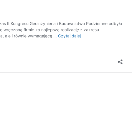
as II Kongresu Geoinżynieria i Budownictwo Podziemne odbyło
ę wręczoną firmie za najlepszą realizację z zakresu
Tytan
wą, ale i równie wymagającą …
Czytaj dalej
2023
w
zakresie
Budownictwa
podziemnego
dla
Tergon!